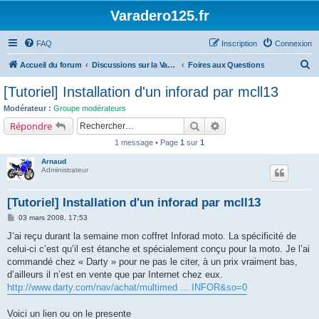
Varadero125.fr
FAQ
Inscription
Connexion
R
Accueil du forum
Discussions sur la Varadéro 125
Foires aux Questions
e
[Tutoriel] Installation d'un inforad par mcll13
c
Modérateur :
Groupe modérateurs
h
Rechercher
Recherche avancée
Répondre
e
1 message • Page
1
sur
1
r
Arnaud
c
Administrateur
h
[Tutoriel] Installation d'un inforad par mcll13
e
M
03 mars 2008, 17:53
r
e
s
J’ai reçu durant la semaine mon coffret Inforad moto. La spécificité de
s
celui-ci c’est qu’il est étanche et spécialement conçu pour la moto. Je l’ai
a
g
commandé chez « Darty » pour ne pas le citer, à un prix vraiment bas,
e
d’ailleurs il n’est en vente que par Internet chez eux.
http://www.darty.com/nav/achat/multimed ... INFOR&so=0
Voici un lien ou on le presente