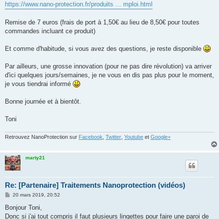
https://www.nano-protection.fr/produits ... mploi.html
Remise de 7 euros (frais de port à 1,50€ au lieu de 8,50€ pour toutes
commandes incluant ce produit)
Et comme d'habitude, si vous avez des questions, je reste disponible
Par ailleurs, une grosse innovation (pour ne pas dire révolution) va arriver
d'ici quelques jours/semaines, je ne vous en dis pas plus pour le moment,
je vous tiendrai informé
Bonne journée et à bientôt.
Toni
Retrouvez NanoProtection sur
Facebook
,
Twitter
,
Youtube
et
Google+
marty21
Re: [Partenaire] Traitements Nanoprotection (vidéos)
M
20 mars 2019, 20:52
e
s
Bonjour Toni,
s
Donc si j'ai tout compris il faut plusieurs lingettes pour faire une paroi de
a