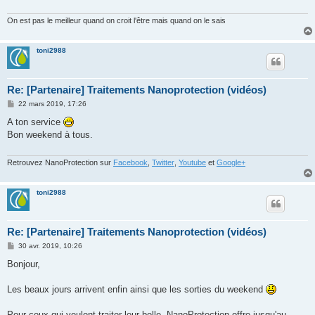
On est pas le meilleur quand on croit l'être mais quand on le sais
toni2988
Re: [Partenaire] Traitements Nanoprotection (vidéos)
M
22 mars 2019, 17:26
e
s
A ton service
s
Bon weekend à tous.
a
g
e
Retrouvez NanoProtection sur
Facebook
,
Twitter
,
Youtube
et
Google+
toni2988
Re: [Partenaire] Traitements Nanoprotection (vidéos)
M
30 avr. 2019, 10:26
e
s
Bonjour,
s
a
g
Les beaux jours arrivent enfin ainsi que les sorties du weekend
e
Pour ceux qui veulent traiter leur belle, NanoProtection offre jusqu'au