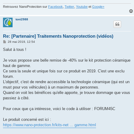
Retrouvez NanoProtection sur
Facebook
,
Twitter
,
Youtube
et
Google+
toni2988
Re: [Partenaire] Traitements Nanoprotection (vidéos)
M
28 mai 2019, 12:54
e
s
Salut à tous !
s
a
g
Je vous propose une belle remise de -40% sur le kit protection céramique
e
haut de gamme.
Ce sera la seule et unique fois sur ce produit en 2019. C'est une exclu
forum.
L'objectif, c'est de rendre accessible la technologie céramique (qui est un
must pour vos véhicules) à un maximum de personnes.
Quand on voit les bénéfices qu'elle apporte, je trouve dommage que vous
passiez à côté.
Pour ceux que ça intéresse, voici le code à utiliser : FORUM45C
Le produit concerné est ici :
https://www.nano-protection.fr/kits-net ... gamme.html