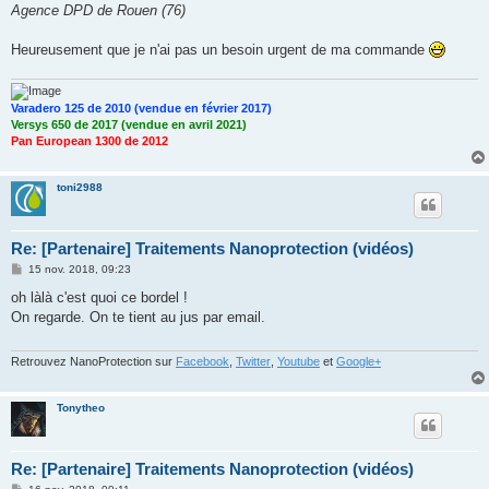
Agence DPD de Rouen (76)
Heureusement que je n'ai pas un besoin urgent de ma commande
Varadero 125 de 2010 (vendue en février 2017)
Versys 650 de 2017 (vendue en avril 2021)
Pan European 1300 de 2012
toni2988
Re: [Partenaire] Traitements Nanoprotection (vidéos)
M
15 nov. 2018, 09:23
e
s
oh làlà c'est quoi ce bordel !
s
On regarde. On te tient au jus par email.
a
g
e
Retrouvez NanoProtection sur
Facebook
,
Twitter
,
Youtube
et
Google+
Tonytheo
Re: [Partenaire] Traitements Nanoprotection (vidéos)
M