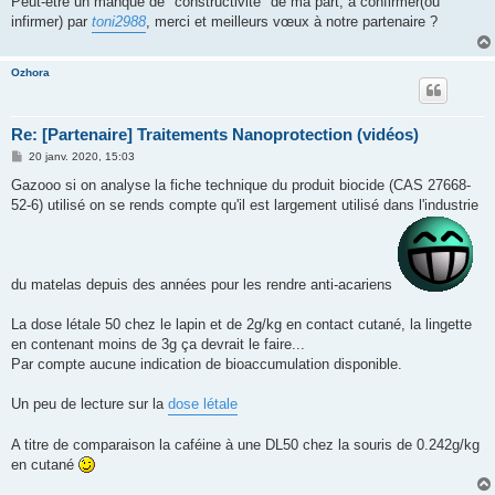
Peut-être un manque de "constructivité" de ma part, à confirmer(ou
infirmer) par
toni2988
, merci et meilleurs vœux à notre partenaire ?
Ozhora
Re: [Partenaire] Traitements Nanoprotection (vidéos)
M
20 janv. 2020, 15:03
e
s
Gazooo si on analyse la fiche technique du produit biocide (CAS 27668-
s
52-6) utilisé on se rends compte qu'il est largement utilisé dans l'industrie
a
g
e
du matelas depuis des années pour les rendre anti-acariens
La dose létale 50 chez le lapin et de 2g/kg en contact cutané, la lingette
en contenant moins de 3g ça devrait le faire...
Par compte aucune indication de bioaccumulation disponible.
Un peu de lecture sur la
dose létale
A titre de comparaison la caféine à une DL50 chez la souris de 0.242g/kg
en cutané