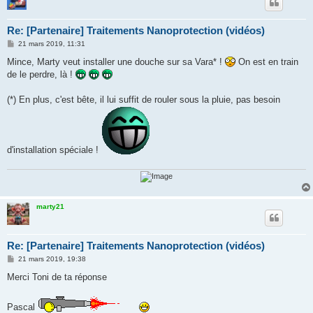
Re: [Partenaire] Traitements Nanoprotection (vidéos)
M
21 mars 2019, 11:31
e
s
Mince, Marty veut installer une douche sur sa Vara* !
On est en train
s
de le perdre, là !
a
g
e
(*) En plus, c'est bête, il lui suffit de rouler sous la pluie, pas besoin
d'installation spéciale !
marty21
Re: [Partenaire] Traitements Nanoprotection (vidéos)
M
21 mars 2019, 19:38
e
s
Merci Toni de ta réponse
s
a
g
Pascal
e