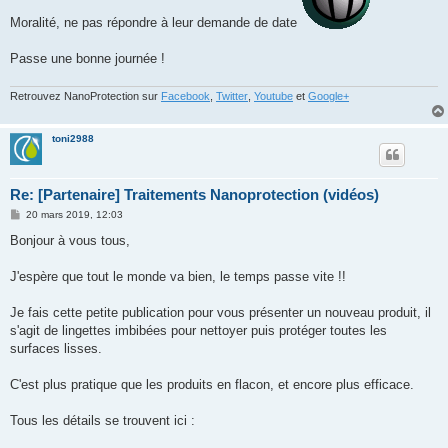
Moralité, ne pas répondre à leur demande de date
Passe une bonne journée !
Retrouvez NanoProtection sur
Facebook
,
Twitter
,
Youtube
et
Google+
toni2988
Re: [Partenaire] Traitements Nanoprotection (vidéos)
M
20 mars 2019, 12:03
e
s
Bonjour à vous tous,
s
a
g
J'espère que tout le monde va bien, le temps passe vite !!
e
Je fais cette petite publication pour vous présenter un nouveau produit, il
s'agit de lingettes imbibées pour nettoyer puis protéger toutes les
surfaces lisses.
C'est plus pratique que les produits en flacon, et encore plus efficace.
Tous les détails se trouvent ici :