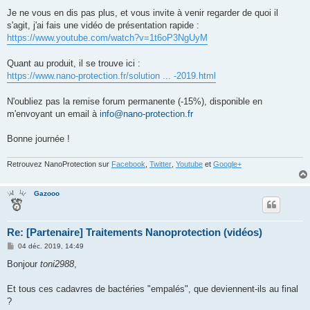
Je ne vous en dis pas plus, et vous invite à venir regarder de quoi il
s'agit, j'ai fais une vidéo de présentation rapide :
https://www.youtube.com/watch?v=1t6oP3NgUyM
Quant au produit, il se trouve ici :
https://www.nano-protection.fr/solution ... -2019.html
N'oubliez pas la remise forum permanente (-15%), disponible en
m'envoyant un email à
info@nano-protection.fr
Bonne journée !
Retrouvez NanoProtection sur
Facebook
,
Twitter
,
Youtube
et
Google+
Gazooo
Re: [Partenaire] Traitements Nanoprotection (vidéos)
M
04 déc. 2019, 14:49
e
s
Bonjour
toni2988
,
s
a
g
Et tous ces cadavres de bactéries "empalés", que deviennent-ils au final
e
?