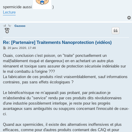
g
e
spermicide aussi
)
Lecture
Gazooo
Re: [Partenaire] Traitements Nanoprotection (vidéos)
M
20 janv. 2020, 17:46
e
s
Ouais, conclusion c'est poison, on "traite" ponctuellement un
s
mal(faiblement risqué et dangereux) en en achetant un autre plus
a
g
rémanent et toxique sans assurer de protection sécurisée indéniable sur
e
le mal combattu à l'origine ???
La fabrication de ces produits n'est vraisemblablement, sauf informations
contraires, pas sans effets écologiques ?
Le bénéfice/risque ne m’apparaît pas probant, par précaution je
m'abstiendrai du "service" rendu par ces produits dits révolutionnaires
d'une industrie possiblement interlope, je reste pour les progrès
avantageux sans ambiguïtés ou soupçons concernant l'innocuité de ceux-
ci.
Quand aux spermicides, il existe des alternatives inoffensives et plus
efficaces, comme pour d'autres produits contenant des CAQ et pour