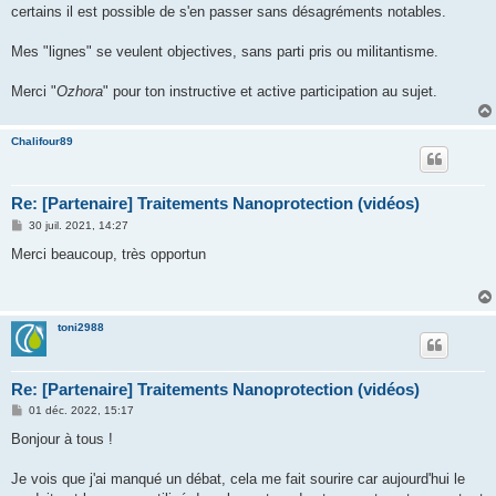
certains il est possible de s'en passer sans désagréments notables.
Mes "lignes" se veulent objectives, sans parti pris ou militantisme.
Merci "
Ozhora
" pour ton instructive et active participation au sujet.
Chalifour89
Re: [Partenaire] Traitements Nanoprotection (vidéos)
M
30 juil. 2021, 14:27
e
s
Merci beaucoup, très opportun
s
a
g
e
toni2988
Re: [Partenaire] Traitements Nanoprotection (vidéos)
M
01 déc. 2022, 15:17
e
s
Bonjour à tous !
s
a
g
Je vois que j'ai manqué un débat, cela me fait sourire car aujourd'hui le
e