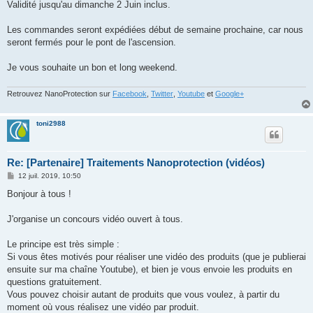
Validité jusqu'au dimanche 2 Juin inclus.
Les commandes seront expédiées début de semaine prochaine, car nous
seront fermés pour le pont de l'ascension.
Je vous souhaite un bon et long weekend.
Retrouvez NanoProtection sur
Facebook
,
Twitter
,
Youtube
et
Google+
toni2988
Re: [Partenaire] Traitements Nanoprotection (vidéos)
M
12 juil. 2019, 10:50
e
s
Bonjour à tous !
s
a
g
J'organise un concours vidéo ouvert à tous.
e
Le principe est très simple :
Si vous êtes motivés pour réaliser une vidéo des produits (que je publierai
ensuite sur ma chaîne Youtube), et bien je vous envoie les produits en
questions gratuitement.
Vous pouvez choisir autant de produits que vous voulez, à partir du
moment où vous réalisez une vidéo par produit.