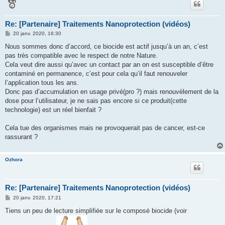
Re: [Partenaire] Traitements Nanoprotection (vidéos)
M
20 janv. 2020, 16:30
e
s
Nous sommes donc d’accord, ce biocide est actif jusqu’à un an, c’est
s
pas très compatible avec le respect de notre Nature.
a
g
Cela veut dire aussi qu’avec un contact par an on est susceptible d’être
e
contaminé en permanence, c’est pour cela qu’il faut renouveler
l’application tous les ans.
Donc pas d’accumulation en usage privé(pro ?) mais renouvèlement de la
dose pour l’utilisateur, je ne sais pas encore si ce produit(cette
technologie) est un réel bienfait ?
Cela tue des organismes mais ne provoquerait pas de cancer, est-ce
rassurant ?
Ozhora
Re: [Partenaire] Traitements Nanoprotection (vidéos)
M
20 janv. 2020, 17:21
e
s
Tiens un peu de lecture simplifiée sur le composé biocide (voir
s
a