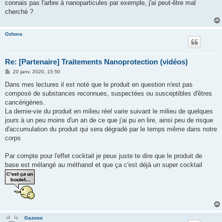
connais pas l'arbre à nanoparticules par exemple, j'ai peut-être mal
cherché ?
Ozhora
Re: [Partenaire] Traitements Nanoprotection (vidéos)
M
20 janv. 2020, 15:50
e
s
Dans mes lectures il est noté que le produit en question n'est pas
s
composé de substances reconnues, suspectées ou susceptibles d'êtres
a
g
cancérigènes.
e
La demie-vie du produit en milieu réel varie suivant le milieu de quelques
jours à un peu moins d'un an de ce que j'ai pu en lire, ainsi peu de risque
d'accumulation du produit qui sera dégradé par le temps même dans notre
corps
Par compte pour l'effet cocktail je peux juste te dire que le produit de
base est mélangé au méthanol et que ça c'est déjà un super cocktail
Gazooo