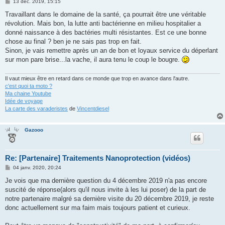
M
13 déc. 2019, 15:15
e
s
Travaillant dans le domaine de la santé, ça pourrait être une véritable
s
révolution. Mais bon, la lutte anti bactérienne en milieu hospitalier a
a
g
donné naissance à des bactéries multi résistantes. Est ce une bonne
e
chose au final ? ben je ne sais pas trop en fait.
Sinon, je vais remettre après un an de bon et loyaux service du déperlant
sur mon pare brise...la vache, il aura tenu le coup le bougre.
Il vaut mieux être en retard dans ce monde que trop en avance dans l'autre.
c'est quoi ta moto ?
Ma chaine Youtube
Idée de voyage
La carte des varaderistes
de
Vincentdiesel
Gazooo
Re: [Partenaire] Traitements Nanoprotection (vidéos)
M
04 janv. 2020, 20:24
e
s
Je vois que ma dernière question du 4 décembre 2019 n'a pas encore
s
suscité de réponse(alors qu'il nous invite à les lui poser) de la part de
a
g
notre partenaire malgré sa dernière visite du 20 décembre 2019, je reste
e
donc actuellement sur ma faim mais toujours patient et curieux.