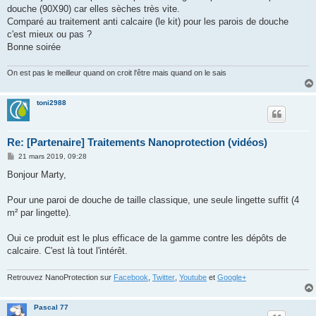
g
douche (90X90) car elles sèches très vite.
e
Comparé au traitement anti calcaire (le kit) pour les parois de douche
c'est mieux ou pas ?
Bonne soirée
On est pas le meilleur quand on croit l'être mais quand on le sais
toni2988
Re: [Partenaire] Traitements Nanoprotection (vidéos)
M
21 mars 2019, 09:28
e
s
Bonjour Marty,
s
a
g
Pour une paroi de douche de taille classique, une seule lingette suffit (4
e
m² par lingette).
Oui ce produit est le plus efficace de la gamme contre les dépôts de
calcaire. C'est là tout l'intérêt.
Retrouvez NanoProtection sur
Facebook
,
Twitter
,
Youtube
et
Google+
Pascal 77