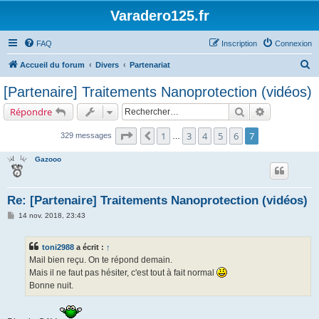
Varadero125.fr
FAQ
Inscription
Connexion
R
Accueil du forum
Divers
Partenariat
e
[Partenaire] Traitements Nanoprotection (vidéos)
c
Rechercher
Recherche a
Répondre
h
e
Page
7
sur
7
1
3
4
5
6
7
Précédent
329 messages
…
r
Gazooo
c
h
Re: [Partenaire] Traitements Nanoprotection (vidéos)
e
M
14 nov. 2018, 23:43
r
e
s
s
toni2988
a écrit :
↑
a
g
Mail bien reçu. On te répond demain.
e
Mais il ne faut pas hésiter, c'est tout à fait normal
Bonne nuit.