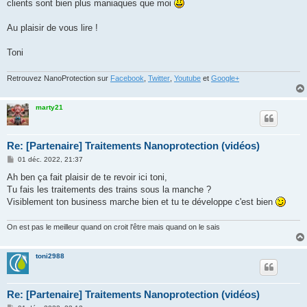
clients sont bien plus maniaques que moi
Au plaisir de vous lire !
Toni
Retrouvez NanoProtection sur
Facebook
,
Twitter
,
Youtube
et
Google+
marty21
Re: [Partenaire] Traitements Nanoprotection (vidéos)
M
01 déc. 2022, 21:37
e
s
Ah ben ça fait plaisir de te revoir ici toni,
s
Tu fais les traitements des trains sous la manche ?
a
g
Visiblement ton business marche bien et tu te développe c'est bien
e
On est pas le meilleur quand on croit l'être mais quand on le sais
toni2988
Re: [Partenaire] Traitements Nanoprotection (vidéos)