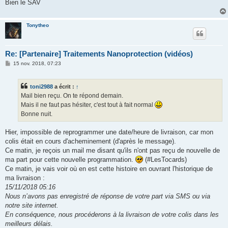
Bien le SAV
Tonytheo
Re: [Partenaire] Traitements Nanoprotection (vidéos)
M
15 nov. 2018, 07:23
e
s
s
toni2988
a écrit :
↑
a
g
Mail bien reçu. On te répond demain.
e
Mais il ne faut pas hésiter, c'est tout à fait normal
Bonne nuit.
Hier, impossible de reprogrammer une date/heure de livraison, car mon
colis était en cours d'acheminement (d'après le message).
Ce matin, je reçois un mail me disant qu'ils n'ont pas reçu de nouvelle de
ma part pour cette nouvelle programmation.
(#LesTocards)
Ce matin, je vais voir où en est cette histoire en ouvrant l'historique de
ma livraison :
15/11/2018 05:16
Nous n’avons pas enregistré de réponse de votre part via SMS ou via
notre site internet.
En conséquence, nous procéderons à la livraison de votre colis dans les
meilleurs délais.