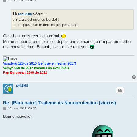
16 nov. 2018, 00:11
e
s
s
toni2988
a écrit :
↑
a
g
oh làlà c'est quoi ce bordel !
e
On regarde. On te tient au jus par email.
C'est bon, colis reçu aujourd'hui.
Même si pour la première fois depuis une semaine, je n'ai pas pu mettre
une nouvelle date. Baaaah, c'est arrivé tout seul
Varadero 125 de 2010 (vendue en février 2017)
Versys 650 de 2017 (vendue en avril 2021)
Pan European 1300 de 2012
toni2988
Re: [Partenaire] Traitements Nanoprotection (vidéos)
M
16 nov. 2018, 09:20
e
s
Bonne nouvelle !
s
a
g
e