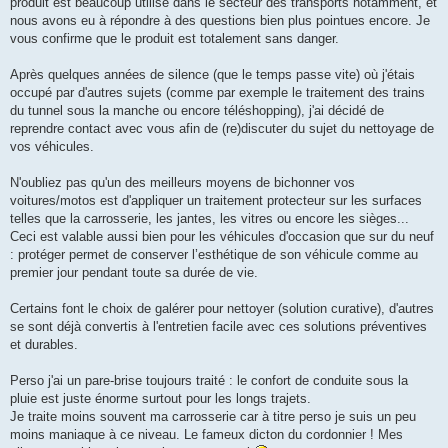
produit est beaucoup utilisé dans le secteur des transports notamment, et
nous avons eu à répondre à des questions bien plus pointues encore. Je
vous confirme que le produit est totalement sans danger.
Après quelques années de silence (que le temps passe vite) où j'étais
occupé par d'autres sujets (comme par exemple le traitement des trains
du tunnel sous la manche ou encore téléshopping), j'ai décidé de
reprendre contact avec vous afin de (re)discuter du sujet du nettoyage de
vos véhicules.
N'oubliez pas qu'un des meilleurs moyens de bichonner vos
voitures/motos est d'appliquer un traitement protecteur sur les surfaces
telles que la carrosserie, les jantes, les vitres ou encore les sièges...
Ceci est valable aussi bien pour les véhicules d'occasion que sur du neuf
: protéger permet de conserver l’esthétique de son véhicule comme au
premier jour pendant toute sa durée de vie.
Certains font le choix de galérer pour nettoyer (solution curative), d'autres
se sont déjà convertis à l'entretien facile avec ces solutions préventives
et durables.
Perso j'ai un pare-brise toujours traité : le confort de conduite sous la
pluie est juste énorme surtout pour les longs trajets.
Je traite moins souvent ma carrosserie car à titre perso je suis un peu
moins maniaque à ce niveau. Le fameux dicton du cordonnier ! Mes