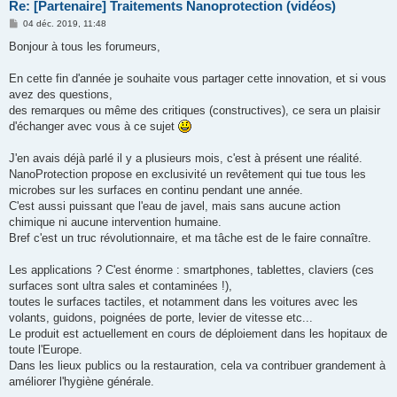
Re: [Partenaire] Traitements Nanoprotection (vidéos)
M
04 déc. 2019, 11:48
e
s
Bonjour à tous les forumeurs,
s
a
g
En cette fin d'année je souhaite vous partager cette innovation, et si vous
e
avez des questions,
des remarques ou même des critiques (constructives), ce sera un plaisir
d'échanger avec vous à ce sujet
J'en avais déjà parlé il y a plusieurs mois, c'est à présent une réalité.
NanoProtection propose en exclusivité un revêtement qui tue tous les
microbes sur les surfaces en continu pendant une année.
C'est aussi puissant que l'eau de javel, mais sans aucune action
chimique ni aucune intervention humaine.
Bref c'est un truc révolutionnaire, et ma tâche est de le faire connaître.
Les applications ? C'est énorme : smartphones, tablettes, claviers (ces
surfaces sont ultra sales et contaminées !),
toutes le surfaces tactiles, et notamment dans les voitures avec les
volants, guidons, poignées de porte, levier de vitesse etc...
Le produit est actuellement en cours de déploiement dans les hopitaux de
toute l'Europe.
Dans les lieux publics ou la restauration, cela va contribuer grandement à
améliorer l'hygiène générale.