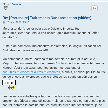
Gazooo
Re: [Partenaire] Traitements Nanoprotection (vidéos)
M
20 janv. 2020, 15:15
e
s
Merci à toi de t'y coller pour ces précisions importantes.
s
Je te suis, c'est pas létal à ces doses, quid d'accumulations et "effet
a
g
cocktail" ?
e
Suite à de nombreux malencontreux exemples, la longue utilisation par
l'industrie ne me rassure guère!!!
Ma demande à "notre" partenaire me semble d'autant plus actuelle, il
s'agit, tu le confirmes, tout de même d'un biocide forcément actif dans la
Nature, c'est c.o.n aussi pour les lapins, les acariens et
nos utiles microbes et autres microbiotes
, à ouais, et aussi pour la souris
qui se shoote à l'expresso, quelle tristesse les souris en dépression
!!!
Les huiles essentielles que tout le monde connait peuvent causer des
problèmes sérieux si mal utilisées, mais on le sait et c'est un chouïa plus
naturel, comme la caféine que les produits créés industriellement, je ne