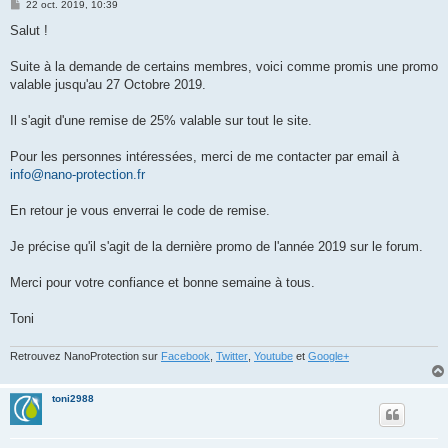
M
22 oct. 2019, 10:39
e
s
Salut !
s
a
g
Suite à la demande de certains membres, voici comme promis une promo
e
valable jusqu'au 27 Octobre 2019.
Il s'agit d'une remise de 25% valable sur tout le site.
Pour les personnes intéressées, merci de me contacter par email à
info@nano-protection.fr
En retour je vous enverrai le code de remise.
Je précise qu'il s'agit de la dernière promo de l'année 2019 sur le forum.
Merci pour votre confiance et bonne semaine à tous.
Toni
Retrouvez NanoProtection sur
Facebook
,
Twitter
,
Youtube
et
Google+
toni2988