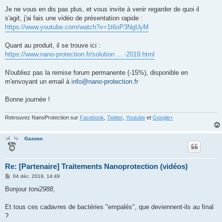
Je ne vous en dis pas plus, et vous invite à venir regarder de quoi il
s'agit, j'ai fais une vidéo de présentation rapide :
https://www.youtube.com/watch?v=1t6oP3NgUyM
Quant au produit, il se trouve ici :
https://www.nano-protection.fr/solution ... -2019.html
N'oubliez pas la remise forum permanente (-15%), disponible en
m'envoyant un email à
info@nano-protection.fr
Bonne journée !
Retrouvez NanoProtection sur
Facebook
,
Twitter
,
Youtube
et
Google+
Gazooo
Re: [Partenaire] Traitements Nanoprotection (vidéos)
M
04 déc. 2019, 14:49
e
s
Bonjour
toni2988
,
s
a
g
Et tous ces cadavres de bactéries "empalés", que deviennent-ils au final
e
?