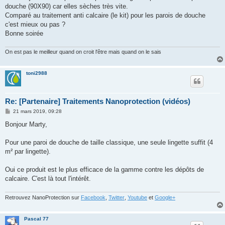
g
douche (90X90) car elles sèches très vite.
e
Comparé au traitement anti calcaire (le kit) pour les parois de douche
c'est mieux ou pas ?
Bonne soirée
On est pas le meilleur quand on croit l'être mais quand on le sais
toni2988
Re: [Partenaire] Traitements Nanoprotection (vidéos)
M
21 mars 2019, 09:28
e
s
Bonjour Marty,
s
a
g
Pour une paroi de douche de taille classique, une seule lingette suffit (4
e
m² par lingette).
Oui ce produit est le plus efficace de la gamme contre les dépôts de
calcaire. C'est là tout l'intérêt.
Retrouvez NanoProtection sur
Facebook
,
Twitter
,
Youtube
et
Google+
Pascal 77