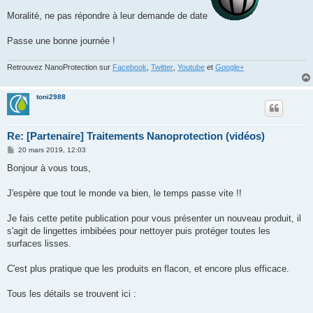
Moralité, ne pas répondre à leur demande de date
Passe une bonne journée !
Retrouvez NanoProtection sur
Facebook
,
Twitter
,
Youtube
et
Google+
toni2988
Re: [Partenaire] Traitements Nanoprotection (vidéos)
M
20 mars 2019, 12:03
e
s
Bonjour à vous tous,
s
a
g
J'espère que tout le monde va bien, le temps passe vite !!
e
Je fais cette petite publication pour vous présenter un nouveau produit, il
s'agit de lingettes imbibées pour nettoyer puis protéger toutes les
surfaces lisses.
C'est plus pratique que les produits en flacon, et encore plus efficace.
Tous les détails se trouvent ici :