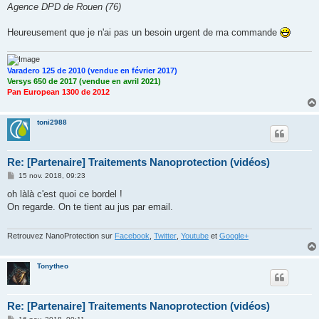
Agence DPD de Rouen (76)
Heureusement que je n'ai pas un besoin urgent de ma commande
Varadero 125 de 2010 (vendue en février 2017)
Versys 650 de 2017 (vendue en avril 2021)
Pan European 1300 de 2012
toni2988
Re: [Partenaire] Traitements Nanoprotection (vidéos)
M
15 nov. 2018, 09:23
e
s
oh làlà c'est quoi ce bordel !
s
On regarde. On te tient au jus par email.
a
g
e
Retrouvez NanoProtection sur
Facebook
,
Twitter
,
Youtube
et
Google+
Tonytheo
Re: [Partenaire] Traitements Nanoprotection (vidéos)
M