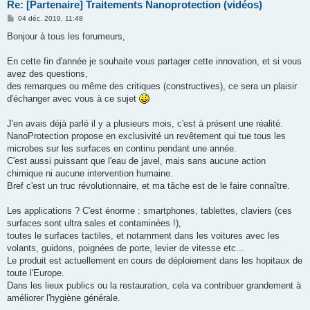
Re: [Partenaire] Traitements Nanoprotection (vidéos)
M
04 déc. 2019, 11:48
e
s
Bonjour à tous les forumeurs,
s
a
g
En cette fin d'année je souhaite vous partager cette innovation, et si vous
e
avez des questions,
des remarques ou même des critiques (constructives), ce sera un plaisir
d'échanger avec vous à ce sujet
J'en avais déjà parlé il y a plusieurs mois, c'est à présent une réalité.
NanoProtection propose en exclusivité un revêtement qui tue tous les
microbes sur les surfaces en continu pendant une année.
C'est aussi puissant que l'eau de javel, mais sans aucune action
chimique ni aucune intervention humaine.
Bref c'est un truc révolutionnaire, et ma tâche est de le faire connaître.
Les applications ? C'est énorme : smartphones, tablettes, claviers (ces
surfaces sont ultra sales et contaminées !),
toutes le surfaces tactiles, et notamment dans les voitures avec les
volants, guidons, poignées de porte, levier de vitesse etc...
Le produit est actuellement en cours de déploiement dans les hopitaux de
toute l'Europe.
Dans les lieux publics ou la restauration, cela va contribuer grandement à
améliorer l'hygiène générale.