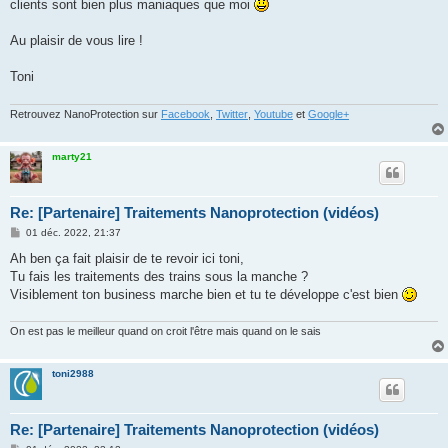
clients sont bien plus maniaques que moi
Au plaisir de vous lire !
Toni
Retrouvez NanoProtection sur
Facebook
,
Twitter
,
Youtube
et
Google+
marty21
Re: [Partenaire] Traitements Nanoprotection (vidéos)
M
01 déc. 2022, 21:37
e
s
Ah ben ça fait plaisir de te revoir ici toni,
s
Tu fais les traitements des trains sous la manche ?
a
g
Visiblement ton business marche bien et tu te développe c'est bien
e
On est pas le meilleur quand on croit l'être mais quand on le sais
toni2988
Re: [Partenaire] Traitements Nanoprotection (vidéos)