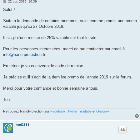
M
22 oct. 2019, 10:39
e
s
Salut !
s
a
g
Suite à la demande de certains membres, voici comme promis une promo
e
valable jusqu'au 27 Octobre 2019.
Il s'agit d'une remise de 25% valable sur tout le site.
Pour les personnes intéressées, merci de me contacter par email à
info@nano-protection.fr
En retour je vous enverrai le code de remise.
Je précise qu'il s'agit de la dernière promo de l'année 2019 sur le forum.
Merci pour votre confiance et bonne semaine à tous.
Toni
Retrouvez NanoProtection sur
Facebook
,
Twitter
,
Youtube
et
Google+
toni2988