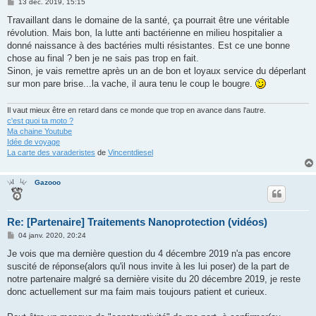
M
13 déc. 2019, 15:15
e
s
Travaillant dans le domaine de la santé, ça pourrait être une véritable
s
révolution. Mais bon, la lutte anti bactérienne en milieu hospitalier a
a
g
donné naissance à des bactéries multi résistantes. Est ce une bonne
e
chose au final ? ben je ne sais pas trop en fait.
Sinon, je vais remettre après un an de bon et loyaux service du déperlant
sur mon pare brise...la vache, il aura tenu le coup le bougre.
Il vaut mieux être en retard dans ce monde que trop en avance dans l'autre.
c'est quoi ta moto ?
Ma chaine Youtube
Idée de voyage
La carte des varaderistes
de
Vincentdiesel
Gazooo
Re: [Partenaire] Traitements Nanoprotection (vidéos)
M
04 janv. 2020, 20:24
e
s
Je vois que ma dernière question du 4 décembre 2019 n'a pas encore
s
suscité de réponse(alors qu'il nous invite à les lui poser) de la part de
a
g
notre partenaire malgré sa dernière visite du 20 décembre 2019, je reste
e
donc actuellement sur ma faim mais toujours patient et curieux.