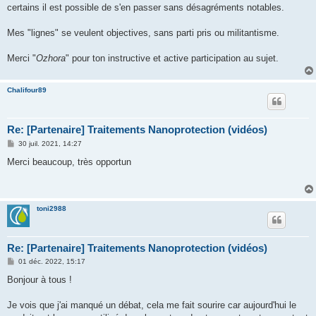
certains il est possible de s'en passer sans désagréments notables.
Mes "lignes" se veulent objectives, sans parti pris ou militantisme.
Merci "
Ozhora
" pour ton instructive et active participation au sujet.
Chalifour89
Re: [Partenaire] Traitements Nanoprotection (vidéos)
M
30 juil. 2021, 14:27
e
s
Merci beaucoup, très opportun
s
a
g
e
toni2988
Re: [Partenaire] Traitements Nanoprotection (vidéos)
M
01 déc. 2022, 15:17
e
s
Bonjour à tous !
s
a
g
Je vois que j'ai manqué un débat, cela me fait sourire car aujourd'hui le
e