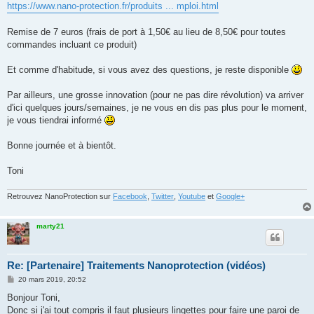
https://www.nano-protection.fr/produits ... mploi.html
Remise de 7 euros (frais de port à 1,50€ au lieu de 8,50€ pour toutes
commandes incluant ce produit)
Et comme d'habitude, si vous avez des questions, je reste disponible
Par ailleurs, une grosse innovation (pour ne pas dire révolution) va arriver
d'ici quelques jours/semaines, je ne vous en dis pas plus pour le moment,
je vous tiendrai informé
Bonne journée et à bientôt.
Toni
Retrouvez NanoProtection sur
Facebook
,
Twitter
,
Youtube
et
Google+
marty21
Re: [Partenaire] Traitements Nanoprotection (vidéos)
M
20 mars 2019, 20:52
e
s
Bonjour Toni,
s
Donc si j'ai tout compris il faut plusieurs lingettes pour faire une paroi de
a