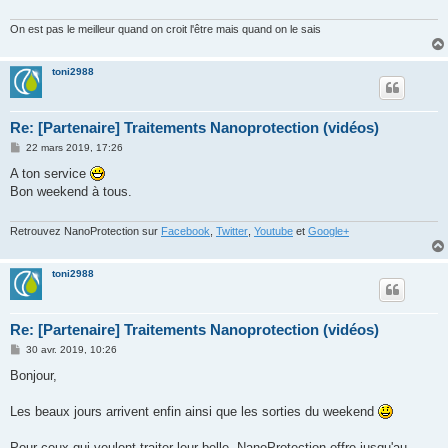
On est pas le meilleur quand on croit l'être mais quand on le sais
toni2988
Re: [Partenaire] Traitements Nanoprotection (vidéos)
M
22 mars 2019, 17:26
e
s
A ton service
s
Bon weekend à tous.
a
g
e
Retrouvez NanoProtection sur
Facebook
,
Twitter
,
Youtube
et
Google+
toni2988
Re: [Partenaire] Traitements Nanoprotection (vidéos)
M
30 avr. 2019, 10:26
e
s
Bonjour,
s
a
g
Les beaux jours arrivent enfin ainsi que les sorties du weekend
e
Pour ceux qui veulent traiter leur belle, NanoProtection offre jusqu'au