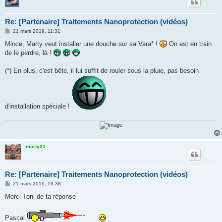
Re: [Partenaire] Traitements Nanoprotection (vidéos)
M
21 mars 2019, 11:31
e
s
Mince, Marty veut installer une douche sur sa Vara* !
On est en train
s
de le perdre, là !
a
g
e
(*) En plus, c'est bête, il lui suffit de rouler sous la pluie, pas besoin
d'installation spéciale !
marty21
Re: [Partenaire] Traitements Nanoprotection (vidéos)
M
21 mars 2019, 19:38
e
s
Merci Toni de ta réponse
s
a
g
Pascal
e