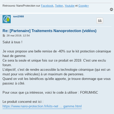
Retrouvez NanoProtection sur
Facebook
,
Twitter
,
Youtube
et
Google+
toni2988
Re: [Partenaire] Traitements Nanoprotection (vidéos)
M
28 mai 2019, 12:54
e
s
Salut à tous !
s
a
g
Je vous propose une belle remise de -40% sur le kit protection céramique
e
haut de gamme.
Ce sera la seule et unique fois sur ce produit en 2019. C'est une exclu
forum.
L'objectif, c'est de rendre accessible la technologie céramique (qui est un
must pour vos véhicules) à un maximum de personnes.
Quand on voit les bénéfices qu'elle apporte, je trouve dommage que vous
passiez à côté.
Pour ceux que ça intéresse, voici le code à utiliser : FORUM45C
Le produit concerné est ici :
https://www.nano-protection.fr/kits-net ... gamme.html