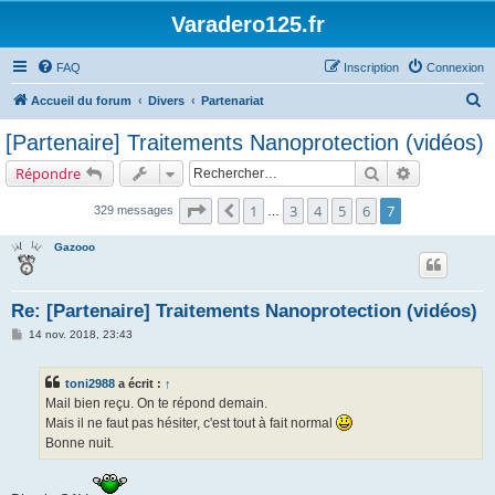
Varadero125.fr
FAQ
Inscription
Connexion
R
Accueil du forum
Divers
Partenariat
e
[Partenaire] Traitements Nanoprotection (vidéos)
c
Rechercher
Recherche a
Répondre
h
e
Page
7
sur
7
1
3
4
5
6
7
Précédent
329 messages
…
r
Gazooo
c
h
Re: [Partenaire] Traitements Nanoprotection (vidéos)
e
M
14 nov. 2018, 23:43
r
e
s
s
toni2988
a écrit :
↑
a
g
Mail bien reçu. On te répond demain.
e
Mais il ne faut pas hésiter, c'est tout à fait normal
Bonne nuit.