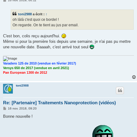
16 nov. 2018, 00:11
e
s
s
toni2988
a écrit :
↑
a
g
oh làlà c'est quoi ce bordel !
e
On regarde. On te tient au jus par email.
C'est bon, colis reçu aujourd'hui.
Même si pour la première fois depuis une semaine, je n'ai pas pu mettre
une nouvelle date. Baaaah, c'est arrivé tout seul
Varadero 125 de 2010 (vendue en février 2017)
Versys 650 de 2017 (vendue en avril 2021)
Pan European 1300 de 2012
toni2988
Re: [Partenaire] Traitements Nanoprotection (vidéos)
M
16 nov. 2018, 09:20
e
s
Bonne nouvelle !
s
a
g
e