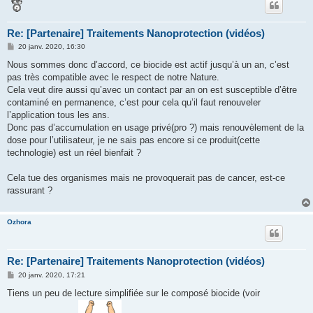
Re: [Partenaire] Traitements Nanoprotection (vidéos)
M
20 janv. 2020, 16:30
e
s
Nous sommes donc d’accord, ce biocide est actif jusqu’à un an, c’est
s
pas très compatible avec le respect de notre Nature.
a
g
Cela veut dire aussi qu’avec un contact par an on est susceptible d’être
e
contaminé en permanence, c’est pour cela qu’il faut renouveler
l’application tous les ans.
Donc pas d’accumulation en usage privé(pro ?) mais renouvèlement de la
dose pour l’utilisateur, je ne sais pas encore si ce produit(cette
technologie) est un réel bienfait ?
Cela tue des organismes mais ne provoquerait pas de cancer, est-ce
rassurant ?
Ozhora
Re: [Partenaire] Traitements Nanoprotection (vidéos)
M
20 janv. 2020, 17:21
e
s
Tiens un peu de lecture simplifiée sur le composé biocide (voir
s
a