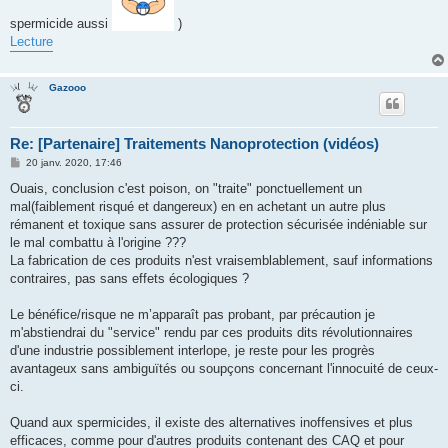
g
e
spermicide aussi
)
Lecture
Gazooo
Re: [Partenaire] Traitements Nanoprotection (vidéos)
M
20 janv. 2020, 17:46
e
s
Ouais, conclusion c'est poison, on "traite" ponctuellement un
s
mal(faiblement risqué et dangereux) en en achetant un autre plus
a
g
rémanent et toxique sans assurer de protection sécurisée indéniable sur
e
le mal combattu à l'origine ???
La fabrication de ces produits n'est vraisemblablement, sauf informations
contraires, pas sans effets écologiques ?
Le bénéfice/risque ne m’apparaît pas probant, par précaution je
m'abstiendrai du "service" rendu par ces produits dits révolutionnaires
d'une industrie possiblement interlope, je reste pour les progrès
avantageux sans ambiguïtés ou soupçons concernant l'innocuité de ceux-
ci.
Quand aux spermicides, il existe des alternatives inoffensives et plus
efficaces, comme pour d'autres produits contenant des CAQ et pour