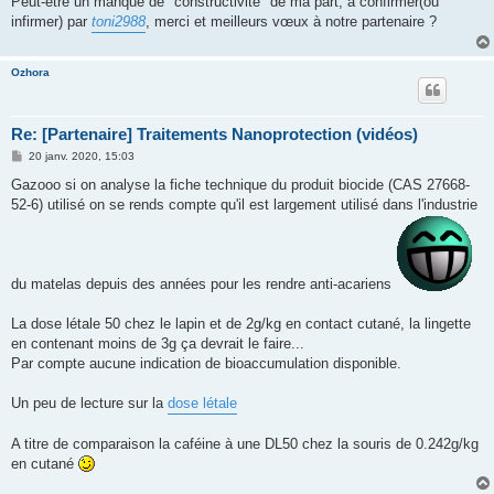
Peut-être un manque de "constructivité" de ma part, à confirmer(ou
infirmer) par
toni2988
, merci et meilleurs vœux à notre partenaire ?
Ozhora
Re: [Partenaire] Traitements Nanoprotection (vidéos)
M
20 janv. 2020, 15:03
e
s
Gazooo si on analyse la fiche technique du produit biocide (CAS 27668-
s
52-6) utilisé on se rends compte qu'il est largement utilisé dans l'industrie
a
g
e
du matelas depuis des années pour les rendre anti-acariens
La dose létale 50 chez le lapin et de 2g/kg en contact cutané, la lingette
en contenant moins de 3g ça devrait le faire...
Par compte aucune indication de bioaccumulation disponible.
Un peu de lecture sur la
dose létale
A titre de comparaison la caféine à une DL50 chez la souris de 0.242g/kg
en cutané