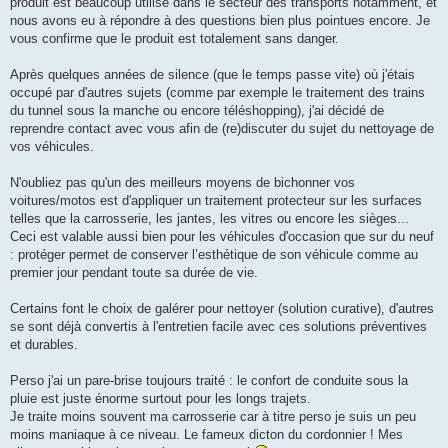
produit est beaucoup utilisé dans le secteur des transports notamment, et
nous avons eu à répondre à des questions bien plus pointues encore. Je
vous confirme que le produit est totalement sans danger.
Après quelques années de silence (que le temps passe vite) où j'étais
occupé par d'autres sujets (comme par exemple le traitement des trains
du tunnel sous la manche ou encore téléshopping), j'ai décidé de
reprendre contact avec vous afin de (re)discuter du sujet du nettoyage de
vos véhicules.
N'oubliez pas qu'un des meilleurs moyens de bichonner vos
voitures/motos est d'appliquer un traitement protecteur sur les surfaces
telles que la carrosserie, les jantes, les vitres ou encore les sièges...
Ceci est valable aussi bien pour les véhicules d'occasion que sur du neuf
: protéger permet de conserver l’esthétique de son véhicule comme au
premier jour pendant toute sa durée de vie.
Certains font le choix de galérer pour nettoyer (solution curative), d'autres
se sont déjà convertis à l'entretien facile avec ces solutions préventives
et durables.
Perso j'ai un pare-brise toujours traité : le confort de conduite sous la
pluie est juste énorme surtout pour les longs trajets.
Je traite moins souvent ma carrosserie car à titre perso je suis un peu
moins maniaque à ce niveau. Le fameux dicton du cordonnier ! Mes