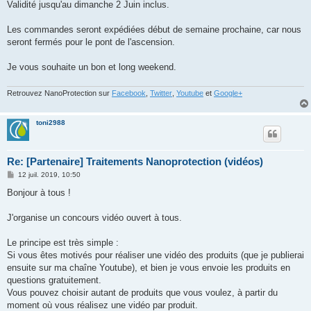
Validité jusqu'au dimanche 2 Juin inclus.
Les commandes seront expédiées début de semaine prochaine, car nous
seront fermés pour le pont de l'ascension.
Je vous souhaite un bon et long weekend.
Retrouvez NanoProtection sur
Facebook
,
Twitter
,
Youtube
et
Google+
toni2988
Re: [Partenaire] Traitements Nanoprotection (vidéos)
M
12 juil. 2019, 10:50
e
s
Bonjour à tous !
s
a
g
J'organise un concours vidéo ouvert à tous.
e
Le principe est très simple :
Si vous êtes motivés pour réaliser une vidéo des produits (que je publierai
ensuite sur ma chaîne Youtube), et bien je vous envoie les produits en
questions gratuitement.
Vous pouvez choisir autant de produits que vous voulez, à partir du
moment où vous réalisez une vidéo par produit.