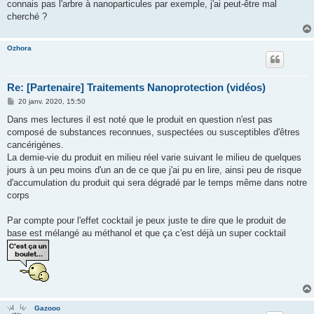
connais pas l'arbre à nanoparticules par exemple, j'ai peut-être mal
cherché ?
Ozhora
Re: [Partenaire] Traitements Nanoprotection (vidéos)
M
20 janv. 2020, 15:50
e
s
Dans mes lectures il est noté que le produit en question n'est pas
s
composé de substances reconnues, suspectées ou susceptibles d'êtres
a
g
cancérigènes.
e
La demie-vie du produit en milieu réel varie suivant le milieu de quelques
jours à un peu moins d'un an de ce que j'ai pu en lire, ainsi peu de risque
d'accumulation du produit qui sera dégradé par le temps même dans notre
corps
Par compte pour l'effet cocktail je peux juste te dire que le produit de
base est mélangé au méthanol et que ça c'est déjà un super cocktail
Gazooo