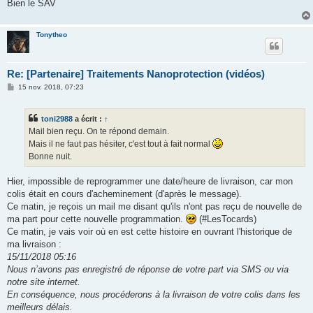
Bien le SAV
Tonytheo
Re: [Partenaire] Traitements Nanoprotection (vidéos)
M
15 nov. 2018, 07:23
e
s
s
toni2988
a écrit :
↑
a
g
Mail bien reçu. On te répond demain.
e
Mais il ne faut pas hésiter, c'est tout à fait normal
Bonne nuit.
Hier, impossible de reprogrammer une date/heure de livraison, car mon
colis était en cours d'acheminement (d'après le message).
Ce matin, je reçois un mail me disant qu'ils n'ont pas reçu de nouvelle de
ma part pour cette nouvelle programmation.
(#LesTocards)
Ce matin, je vais voir où en est cette histoire en ouvrant l'historique de
ma livraison :
15/11/2018 05:16
Nous n’avons pas enregistré de réponse de votre part via SMS ou via
notre site internet.
En conséquence, nous procéderons à la livraison de votre colis dans les
meilleurs délais.