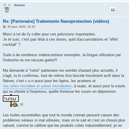
Gazooo
Re: [Partenaire] Traitements Nanoprotection (vidéos)
M
20 janv. 2020, 15:15
e
s
Merci à toi de t'y coller pour ces précisions importantes.
s
Je te suis, c'est pas létal à ces doses, quid d'accumulations et "effet
a
g
cocktail" ?
e
Suite à de nombreux malencontreux exemples, la longue utilisation par
l'industrie ne me rassure guère!!!
Ma demande à "notre" partenaire me semble d'autant plus actuelle, il
s'agit, tu le confirmes, tout de même d'un biocide forcément actif dans la
Nature, c'est c.o.n aussi pour les lapins, les acariens et
nos utiles microbes et autres microbiotes
, à ouais, et aussi pour la souris
qui se shoote à l'expresso, quelle tristesse les souris en dépression
!!!
Les huiles essentielles que tout le monde connait peuvent causer des
problèmes sérieux si mal utilisées, mais on le sait et c'est un chouïa plus
naturel, comme la caféine que les produits créés industriellement, je ne