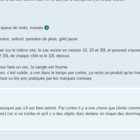
de queue de moto, mouais
oins, antivol, pantalon de pluie, gilet jaune
cher sur le même site, le sac existe en version 10, 20 et 30L et peuvent s'ass
, 2 20L de chaque côté et le 10L dessus
our faire un sac, la sangle est fournie
n, c'est solide, a voir dans le temps par contre, ça reste un produit qu'on tr
tout vu les prix pratiqués par les marques connues
pourquoi pas s'il est bien arrimé. Par contre il y a une chose que j'évite comm
ngues) car si on tombe et qu'il y a des objets durs dedans on risque des domm