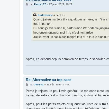
M
par
Pascal 77
»
17 janv. 2022, 10:27
e
s
s
Karlaxitovic
a écrit :
↑
a
g
Quand j'ai eu ma 1ere il y a quelques années, je m'étais 
e
truc important
Du coup j'y avais mon U, parfois mon PC portable jusqu'
heureusement pour moi il ne m'est rien arrivé
J'ai souvent un sac à dos malgré tout et le truc le plus d
Après, ça dépend depuis combien de temps le sandwich est 
Re: Alternative au top case
M
par
Jbsylva
»
31 déc. 2025, 17:54
e
s
Perso je rejoins un peu l’avis général : le top case c’est u
s
Le sac de selle c’est un bon compromis, surtout si tu laiss
a
g
e
Après, pour les petits trajets ou quand t’as juste deux-trois
devant ou sur le côté, avec juste papiers, téléphone, clés…