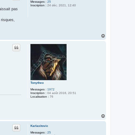
Messages :
25
Inscription :
24 déc. 2021, 12:40
aissait pas
 risques,
H
a
u
t
Tonytheo
Messages :
1972
Inscription :
04 août 2016, 20:51
Localisation :
76
H
a
u
Karlaxitovic
t
Messages :
25