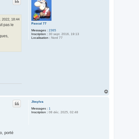
t
v. 2022, 18:44
Pascal 77
it pas le
Messages :
2365
Inscription :
30 sept. 2016, 19:13
ques,
Localisation :
Nord 77
H
a
u
Jbsylva
t
Messages :
1
Inscription :
08 déc. 2025, 02:48
o, porté