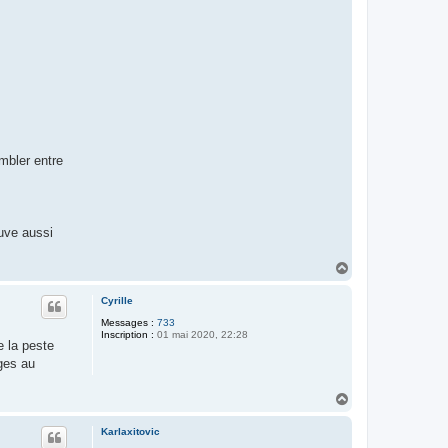
embler entre
ouve aussi
H
a
u
Cyrille
t
Messages :
733
Inscription :
01 mai 2020, 22:28
e la peste
ages au
H
a
u
Karlaxitovic
t