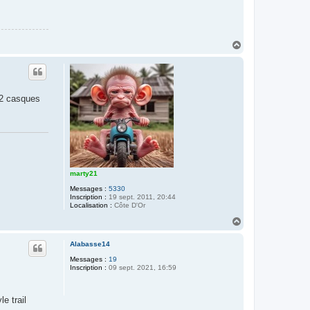
H
a
u
t
s 2 casques
marty21
Messages :
5330
Inscription :
19 sept. 2011, 20:44
Localisation :
Côte D'Or
H
a
u
Alabasse14
t
Messages :
19
Inscription :
09 sept. 2021, 16:59
e trail