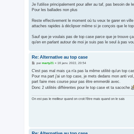
s
Je l'utilise principalement pour aller au taf, pas besoin de le
s
Pour les ballades non plus
a
g
e
Reste effectivement le moment où tu veux te garer en ville
attaches rapides à déclipser même si je conçois que le top
Sauf que je voulais pas de top case parce que je trouve ça
qu'en en parlant autour de moi je suis pas le seul à pas vou
Re: Alternative au top case
M
par
marty21
»
16 janv. 2022, 20:54
e
s
C'est pas mal mais ça n'a pas la même utilité qu'un top ca
s
Pour ma part j'ai un top case, je mets dedans mon anti vol, 
a
g
part faire mes course pour pas être emmerdé avec.
e
Donc 2 utilités différentes pour le top case et ta sacoche
On est pas le meilleur quand on croit l'être mais quand on le sais
Re: Alternative au top case