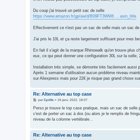
Du coup j'ai trouvé un petit sac de selle
https://www.amazon.fr/gp/aw/d/B09FT3WM8 ... asin_title
Effectivement ce n'est pas un sac de selle mais un sac 
J'ai pris le 10L et ça reste largement suffisant pour mes bes
En fait il s'agit de la marque Rhinowalk qu'on trouve plus 
eux, ce qui peut donner une configuration 30L sur la selle
Installation très simple, se démonte très facilement aussi p
Après 1 semaine d'utilisation aucun problème niveau maintie
sur Aliexpress mais pour 22€ je risque pas grand chose sur
Re: Alternative au top case
M
par
Cyrille
»
16 janv. 2022, 18:07
e
s
Perso je trouve le top case pratique, mais un sac de selle 
s
c'est de porter un sac à dos (ou alors je le remplis de fri
a
g
niveau de la colonne vertébrale...
e
Re: Alternative au top case