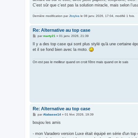
C’est sûr que c’est pas la solution miracle, mais selon l’us
Dernière modification par
Jbsylva
le 08 janv. 2026, 17:04, modifié 1 fois.
Re: Alternative au top case
M
par
marty21
»
01 janv. 2026, 21:39
e
s
Il y a des top case qui sont plus stylé qu'à une certaine ép
s
et il se fond bien avec la moto.
a
g
e
On est pas le meilleur quand on croit l'être mais quand on le sais
Re: Alternative au top case
M
par
Alabasse14
»
01 févr. 2026, 19:39
e
s
boujou les amis
s
a
g
- mon Varadero version Luxe était équipé en série d'un top 
e