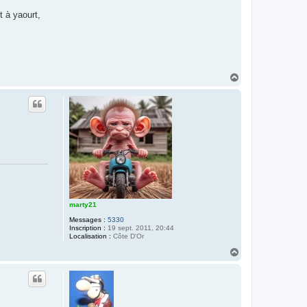
t à yaourt,
H
a
u
t
marty21
Messages :
5330
Inscription :
19 sept. 2011, 20:44
Localisation :
Côte D'Or
H
a
u
t