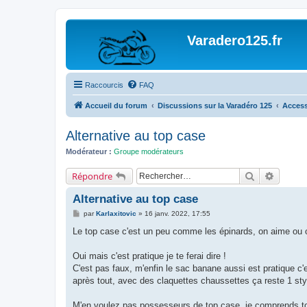
Varadero125.fr
Raccourcis
FAQ
Accueil du forum
Discussions sur la Varadéro 125
Access
Alternative au top case
Modérateur :
Groupe modérateurs
Rechercher
Recherc
Répondre
Alternative au top case
M
par
Karlaxitovic
»
16 janv. 2022, 17:55
e
s
Le top case c'est un peu comme les épinards, on aime ou 
s
a
g
Oui mais c'est pratique je te ferai dire !
e
C'est pas faux, m'enfin le sac banane aussi est pratique c'
après tout, avec des claquettes chaussettes ça reste 1 sty
M'en voulez pas possesseurs de top case, je comprends tout 