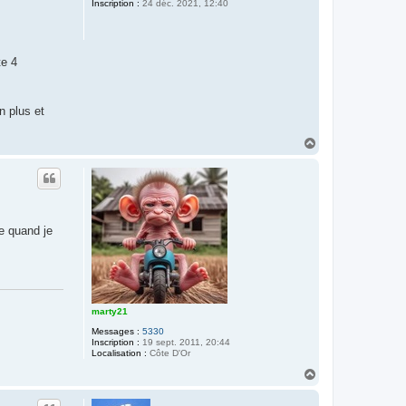
Inscription :
24 déc. 2021, 12:40
te 4
n plus et
H
a
u
t
ue quand je
marty21
Messages :
5330
Inscription :
19 sept. 2011, 20:44
Localisation :
Côte D'Or
H
a
u