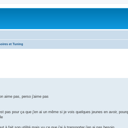
oires et Tuning
he avancée
on aime pas, perso j'aime pas
est pas pour ça que j'en ai un même si je vois quelques jeunes en avoir, pour
le
à fait son utilité mais vu ce que j'ai à transporter j'en ai pas besoin