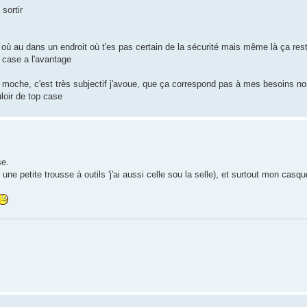
 sortir
 où au dans un endroit où t'es pas certain de la sécurité mais même là ça res
 case a l'avantage
 moche, c'est très subjectif j'avoue, que ça correspond pas à mes besoins no
loir de top case
se.
une petite trousse à outils 'j'ai aussi celle sou la selle), et surtout mon casq