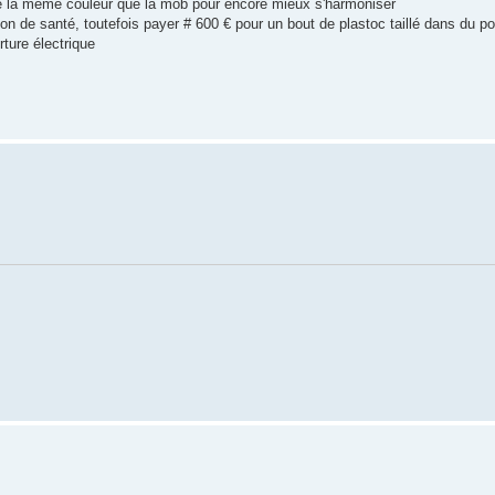
t de la même couleur que la mob pour encore mieux s'harmoniser
n de santé, toutefois payer # 600 € pour un bout de plastoc taillé dans du po
ture électrique