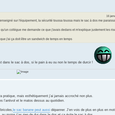
16 jan
renseigné sur l'équipement, la sécurité toussa toussa mais le sac à dos me paraissa
à qu'un collègue me demande ce que j'avais dedans et m'explique justement les ris
ur que j'ai ça doit être un sandwich de temps en temps
dans le sac à dos, si le pain à eu ou non le temps de durcir !
ltra pratique, mais esthétiquement j’ai jamais accroché non plus.
es l’antivol et le matos dessus au quotidien.
 bricoles,
le sac banane peut aussi
dépanner. J’en vois de plus en plus en mot
 au moins t’as rien de dur dans le dos et ça évite le sac à dos.