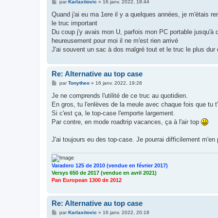
M
par
Karlaxitovic
»
16 janv. 2022, 18:44
e
s
Quand j'ai eu ma 1ere il y a quelques années, je m'étais r
s
le truc important
a
g
Du coup j'y avais mon U, parfois mon PC portable jusqu'à 
e
heureusement pour moi il ne m'est rien arrivé
J'ai souvent un sac à dos malgré tout et le truc le plus du
Re: Alternative au top case
M
par
Tonytheo
»
16 janv. 2022, 19:28
e
s
Je ne comprends l'utilité de ce truc au quotidien.
s
En gros, tu l'enlèves de la meule avec chaque fois que tu t
a
g
Si c'est ça, le top-case l'emporte largement.
e
Par contre, en mode roadtrip vacances, ça à l'air top
J'ai toujours eu des top-case. Je pourrai difficilement m'e
Varadero 125 de 2010 (vendue en février 2017)
Versys 650 de 2017 (vendue en avril 2021)
Pan European 1300 de 2012
Re: Alternative au top case
M
par
Karlaxitovic
»
16 janv. 2022, 20:18
e