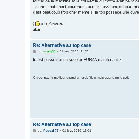
routier de la machine et le couvercle du coffre était pein
- idem exactement pour mon scooter Forza choisi pour raiso
c'est beaucoup trop cher même si le top possède une ouver
à la r'voyure
alain
Re: Alternative au top case
M
par
marty21
»
01 févr. 2026, 21:32
e
s
tu est passé sur un scooter FORZA maintenant ?
s
a
g
e
On est pas le meilleur quand on croit l'être mais quand on le sais
Re: Alternative au top case
M
par
Pascal 77
»
02 févr. 2026, 11:01
e
s