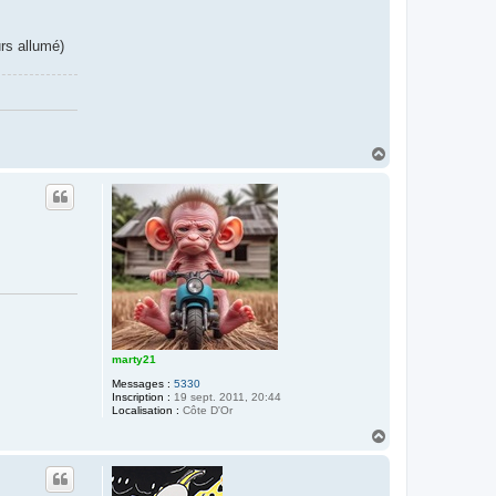
rs allumé)
H
a
u
t
marty21
Messages :
5330
Inscription :
19 sept. 2011, 20:44
Localisation :
Côte D'Or
H
a
u
t