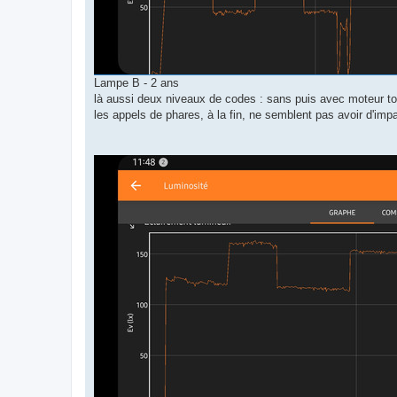
Lampe B - 2 ans
là aussi deux niveaux de codes : sans puis avec moteur tou
les appels de phares, à la fin, ne semblent pas avoir d'imp