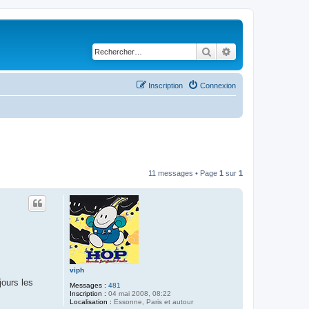
Rechercher
Recherche avancé
Inscription
Connexion
11 messages • Page
1
sur
1
viph
jours les
Messages :
481
Inscription :
04 mai 2008, 08:22
Localisation :
Essonne, Paris et autour