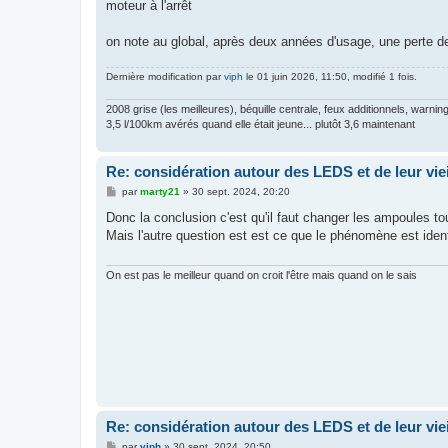
moteur à l'arrêt
on note au global, après deux années d'usage, une perte de
Dernière modification par
viph
le 01 juin 2026, 11:50, modifié 1 fois.
2008 grise (les meilleures), béquille centrale, feux additionnels, warnin
3,5 l/100km avérés quand elle était jeune... plutôt 3,6 maintenant
Re: considération autour des LEDS et de leur vie
M
par
marty21
»
30 sept. 2024, 20:20
e
s
Donc la conclusion c'est qu'il faut changer les ampoules to
s
Mais l'autre question est est ce que le phénomène est iden
a
g
e
On est pas le meilleur quand on croit l'être mais quand on le sais
Re: considération autour des LEDS et de leur vie
M
par
viph
»
30 sept. 2024, 20:50