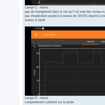
Lampe C - neuve
pas de changement dans le set up !! on note des niveau su
pas d'explication quand à la baisse de 10/15% durent la min
moteur à l'arrêt
Lampe D - neuve
comportement cohérent sur la durée