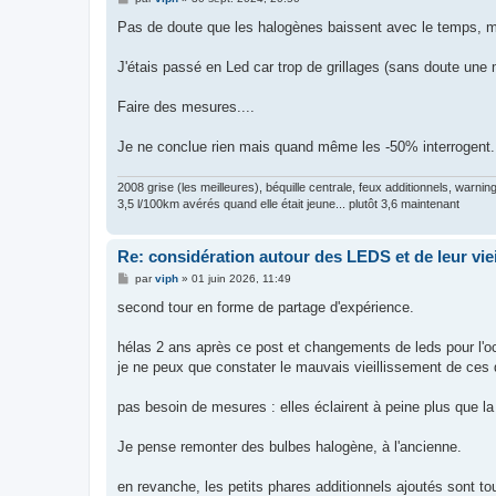
e
s
Pas de doute que les halogènes baissent avec le temps, ma
s
a
g
J'étais passé en Led car trop de grillages (sans doute une 
e
Faire des mesures....
Je ne conclue rien mais quand même les -50% interrogent.
2008 grise (les meilleures), béquille centrale, feux additionnels, warnin
3,5 l/100km avérés quand elle était jeune... plutôt 3,6 maintenant
Re: considération autour des LEDS et de leur vie
M
par
viph
»
01 juin 2026, 11:49
e
s
second tour en forme de partage d'expérience.
s
a
g
hélas 2 ans après ce post et changements de leds pour l'o
e
je ne peux que constater le mauvais vieillissement de ces 
pas besoin de mesures : elles éclairent à peine plus que la v
Je pense remonter des bulbes halogène, à l'ancienne.
en revanche, les petits phares additionnels ajoutés sont tou