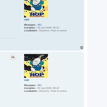
viph
Messages :
481
Inscription :
04 mai 2008, 08:22
Localisation :
Essonne, Paris et autour
H
a
u
t
viph
Messages :
481
Inscription :
04 mai 2008, 08:22
Localisation :
Essonne, Paris et autour