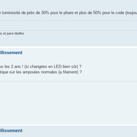
 luminosité de près de 30% pour le phare et plus de 50% pour le code (toujou
gs et pare-blufles
illissement
us les 2 ans ! (si changées en LED bien sûr) ?
tique sur les ampoules normales (a filament) ?
illissement