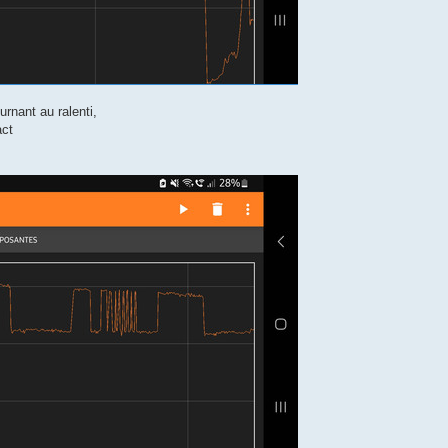
rnant au ralenti,
act