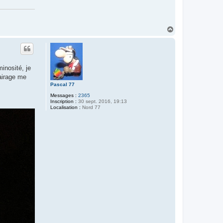
H
a
u
t
inosité, je
lairage me
Pascal 77
Messages :
2365
Inscription :
30 sept. 2016, 19:13
Localisation :
Nord 77