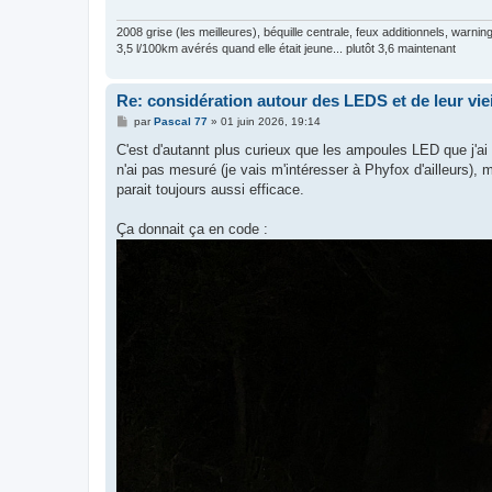
2008 grise (les meilleures), béquille centrale, feux additionnels, warnin
3,5 l/100km avérés quand elle était jeune... plutôt 3,6 maintenant
Re: considération autour des LEDS et de leur vieil
M
par
Pascal 77
»
01 juin 2026, 19:14
e
s
C'est d'autannt plus curieux que les ampoules LED que j'ai 
s
n'ai pas mesuré (je vais m'intéresser à Phyfox d'ailleurs), 
a
g
parait toujours aussi efficace.
e
Ça donnait ça en code :