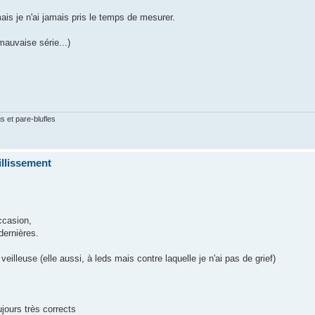
is je n'ai jamais pris le temps de mesurer.
mauvaise série...)
gs et pare-blufles
illissement
ccasion,
dernières.
eilleuse (elle aussi, à leds mais contre laquelle je n'ai pas de grief)
jours très corrects