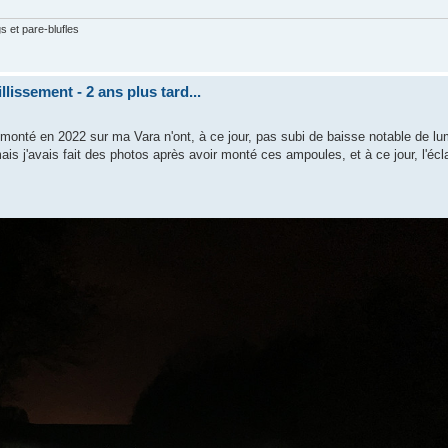
gs et pare-blufles
lissement - 2 ans plus tard...
monté en 2022 sur ma Vara n'ont, à ce jour, pas subi de baisse notable de lum
mais j'avais fait des photos après avoir monté ces ampoules, et à ce jour, l'éc