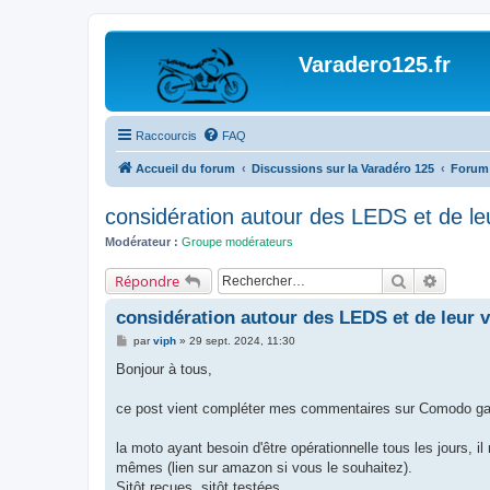
Varadero125.fr
Raccourcis
FAQ
Accueil du forum
Discussions sur la Varadéro 125
Forum
considération autour des LEDS et de leur
Modérateur :
Groupe modérateurs
Rechercher
Recherc
Répondre
considération autour des LEDS et de leur vi
M
par
viph
»
29 sept. 2024, 11:30
e
s
Bonjour à tous,
s
a
g
ce post vient compléter mes commentaires sur Comodo g
e
la moto ayant besoin d'être opérationnelle tous les jours, i
mêmes (lien sur amazon si vous le souhaitez).
Sitôt reçues, sitôt testées.