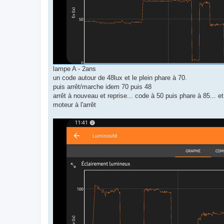
lampe A - 2ans
un code autour de 48lux et le plein phare à 70.
puis arrêt/marche idem 70 puis 48
arrêt à nouveau et reprise... code à 50 puis phare à 85... e
moteur à l'arrêt