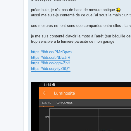
préambule, je n'ai pas de banc de mesure optique
aussi me suis-je contenté de ce que j'ai sous la main : un
ces mesures ne font sens que comparées entre elles : la repr
je me suis contenté d'avoir la moto à l'arrêt (sur béquille 
trop sensible à la lumière parasite de mon garage
https://ibb.co/PMzDpwn
https://ibb.co/bNBwJrR
https://ibb.co/qgpwZpH
https://ibb.co/y6yZ6QY