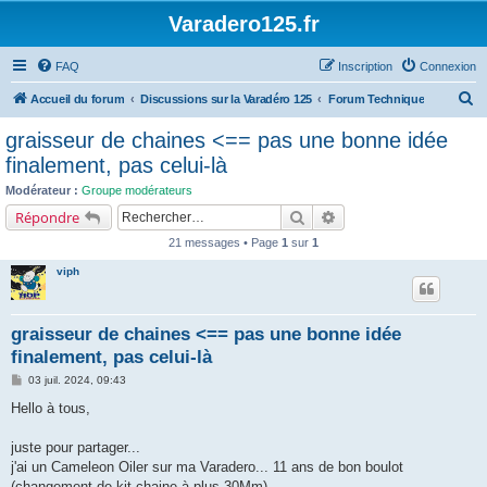
Varadero125.fr
FAQ
Inscription
Connexion
R
Accueil du forum
Discussions sur la Varadéro 125
Forum Technique
e
graisseur de chaines <== pas une bonne idée
c
finalement, pas celui-là
h
Modérateur :
Groupe modérateurs
e
Rechercher
Recherche avancée
Répondre
r
21 messages • Page
1
sur
1
c
viph
h
e
graisseur de chaines <== pas une bonne idée
r
finalement, pas celui-là
M
03 juil. 2024, 09:43
e
s
Hello à tous,
s
a
g
juste pour partager...
e
j'ai un Cameleon Oiler sur ma Varadero... 11 ans de bon boulot
(changement de kit chaine à plus 30Mm)