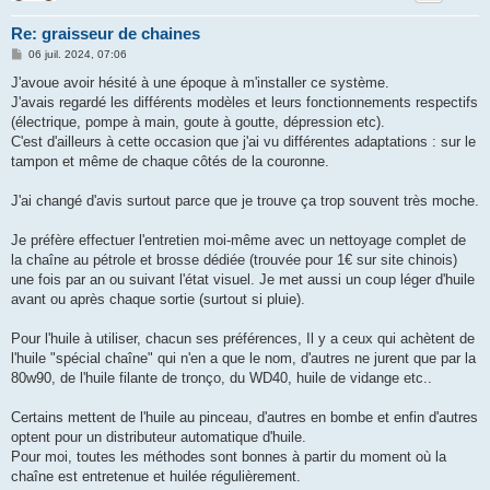
Re: graisseur de chaines
M
06 juil. 2024, 07:06
e
s
J'avoue avoir hésité à une époque à m'installer ce système.
s
J'avais regardé les différents modèles et leurs fonctionnements respectifs
a
g
(électrique, pompe à main, goute à goutte, dépression etc).
e
C'est d'ailleurs à cette occasion que j'ai vu différentes adaptations : sur le
tampon et même de chaque côtés de la couronne.
J'ai changé d'avis surtout parce que je trouve ça trop souvent très moche.
Je préfère effectuer l'entretien moi-même avec un nettoyage complet de
la chaîne au pétrole et brosse dédiée (trouvée pour 1€ sur site chinois)
une fois par an ou suivant l'état visuel. Je met aussi un coup léger d'huile
avant ou après chaque sortie (surtout si pluie).
Pour l'huile à utiliser, chacun ses préférences, Il y a ceux qui achètent de
l'huile "spécial chaîne" qui n'en a que le nom, d'autres ne jurent que par la
80w90, de l'huile filante de tronço, du WD40, huile de vidange etc..
Certains mettent de l'huile au pinceau, d'autres en bombe et enfin d'autres
optent pour un distributeur automatique d'huile.
Pour moi, toutes les méthodes sont bonnes à partir du moment où la
chaîne est entretenue et huilée régulièrement.