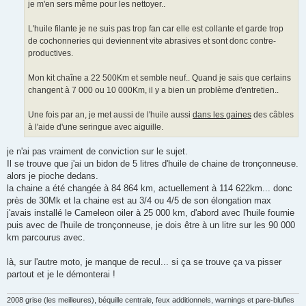
je m'en sers même pour les nettoyer..
L'huile filante je ne suis pas trop fan car elle est collante et garde trop
de cochonneries qui deviennent vite abrasives et sont donc contre-
productives.
Mon kit chaîne a 22 500Km et semble neuf.. Quand je sais que certains
changent à 7 000 ou 10 000Km, il y a bien un problème d'entretien..
Une fois par an, je met aussi de l'huile aussi
dans les gaines
des câbles
à l'aide d'une seringue avec aiguille.
je n'ai pas vraiment de conviction sur le sujet.
Il se trouve que j'ai un bidon de 5 litres d'huile de chaine de tronçonneuse.
alors je pioche dedans.
la chaine a été changée à 84 864 km, actuellement à 114 622km... donc
près de 30Mk et la chaine est au 3/4 ou 4/5 de son élongation max
j'avais installé le Cameleon oiler à 25 000 km, d'abord avec l'huile fournie
puis avec de l'huile de tronçonneuse, je dois être à un litre sur les 90 000
km parcourus avec.
là, sur l'autre moto, je manque de recul... si ça se trouve ça va pisser
partout et je le démonterai !
2008 grise (les meilleures), béquille centrale, feux additionnels, warnings et pare-blufles