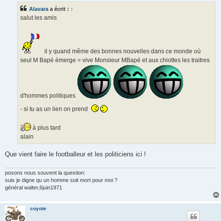
s
Alavara
a écrit :
↑
a
g
salut les amis
e
il y quand même des bonnes nouvelles dans ce monde où
seul M Bapé émerge = vive Monsieur MBapé et aux chiottes les traitres
d'hommes politiques
- si tu as un lien on prend
à plus tard
alain
Que vient faire le footballeur et les politiciens ici !
posons nous souvent la question:
suis je digne qu un homme soit mort pour moi ?
général walter,6juin1971
coyote