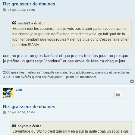
Re: graisseur de chaines
M
06 juil. 2024, 17:56
e
s
s
marty21
a écrit :
↑
a
g
Excusez moi les copains, mais je vois pas à quoi ça sert votre truc, moi
e
ma chaine je la graisse après chaque sortie et voila, ça fait quoi de la
lubrifier pendant que vous roulez ? rien de plus donc c'est se faire chier
pour rien !!! AMA
comme je suis un gros fainéant et que je sors tous les jours au presque...
je préfère un graissage "continue" et pas envie de faire ça chaque jour
2008 grise (les meilleures), béquille centrale, feux additionnels, warnings et pare-blufles
3,5 l/100km avérés quand elle était jeune... plutôt 3,6 maintenant
viph
Re: graisseur de chaines
M
06 juil. 2024, 18:04
e
s
s
coyote
a écrit :
↑
a
g
L'avantage du WD40 c'est que s'il y en a sur la jante : pas un soucis car
e