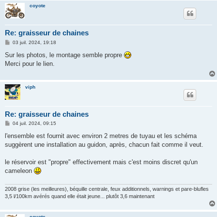
coyote
Re: graisseur de chaines
M
03 juil. 2024, 19:18
e
s
Sur les photos, le montage semble propre
s
Merci pour le lien.
a
g
e
viph
Re: graisseur de chaines
M
04 juil. 2024, 09:15
e
s
l'ensemble est fournit avec environ 2 metres de tuyau et les schéma
s
suggèrent une installation au guidon, après, chacun fait comme il veut.
a
g
e
le réservoir est "propre" effectivement mais c'est moins discret qu'un
cameleon
2008 grise (les meilleures), béquille centrale, feux additionnels, warnings et pare-blufles
3,5 l/100km avérés quand elle était jeune... plutôt 3,6 maintenant
coyote