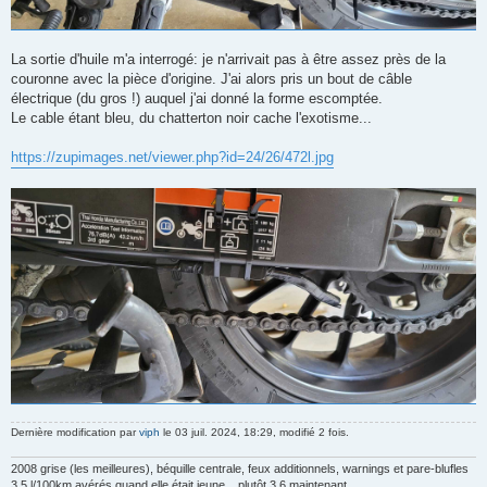
La sortie d'huile m'a interrogé: je n'arrivait pas à être assez près de la
couronne avec la pièce d'origine. J'ai alors pris un bout de câble
électrique (du gros !) auquel j'ai donné la forme escomptée.
Le cable étant bleu, du chatterton noir cache l'exotisme...
https://zupimages.net/viewer.php?id=24/26/472l.jpg
Dernière modification par
viph
le 03 juil. 2024, 18:29, modifié 2 fois.
2008 grise (les meilleures), béquille centrale, feux additionnels, warnings et pare-blufles
3,5 l/100km avérés quand elle était jeune... plutôt 3,6 maintenant