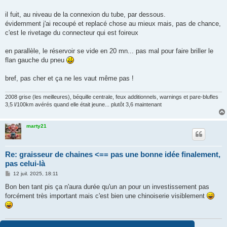
il fuit, au niveau de la connexion du tube, par dessous.
évidemment j'ai recoupé et replacé chose au mieux mais, pas de chance,
c'est le rivetage du connecteur qui est foireux
en parallèle, le réservoir se vide en 20 mn... pas mal pour faire briller le
flan gauche du pneu
bref, pas cher et ça ne les vaut même pas !
2008 grise (les meilleures), béquille centrale, feux additionnels, warnings et pare-blufles
3,5 l/100km avérés quand elle était jeune... plutôt 3,6 maintenant
marty21
Re: graisseur de chaines <== pas une bonne idée finalement,
pas celui-là
M
12 juil. 2025, 18:11
e
s
Bon ben tant pis ça n'aura durée qu'un an pour un investissement pas
s
forcément très important mais c'est bien une chinoiserie visiblement
a
g
e
On est pas le meilleur quand on croit l'être mais quand on le sais