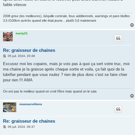
faible vitesse
2008 grise (les meilleures), béquille centrale, feux additionnels, warnings et pare-blufles
3,5 l/100km avérés quand elle était jeune... plutôt 3,6 maintenant
marty21
Re: graisseur de chaines
M
05 juil. 2024, 20:48
e
s
Excusez moi les copains, mais je vois pas à quoi ça sert votre truc, moi
s
ma chaine je la graisse après chaque sortie et voila, ça fait quoi de la
a
g
lubrifier pendant que vous roulez ? rien de plus donc c'est se faire chier
e
pour rien !!! AMA
On est pas le meilleur quand on croit l'être mais quand on le sais
nounours44ans
Re: graisseur de chaines
M
06 juil. 2024, 06:37
e
s