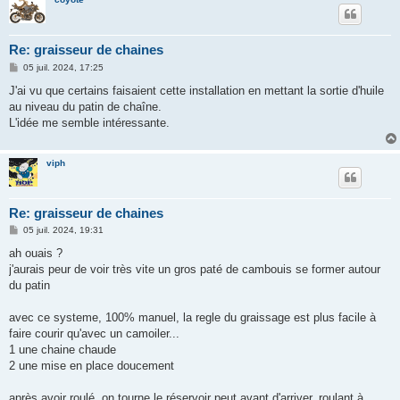
Re: graisseur de chaines
M
05 juil. 2024, 17:25
e
s
J'ai vu que certains faisaient cette installation en mettant la sortie d'huile
s
au niveau du patin de chaîne.
a
g
L'idée me semble intéressante.
e
viph
Re: graisseur de chaines
M
05 juil. 2024, 19:31
e
s
ah ouais ?
s
j'aurais peur de voir très vite un gros paté de cambouis se former autour
a
g
du patin
e
avec ce systeme, 100% manuel, la regle du graissage est plus facile à
faire courir qu'avec un camoiler...
1 une chaine chaude
2 une mise en place doucement
après avoir roulé, on tourne le réservoir peut avant d'arriver, roulant à