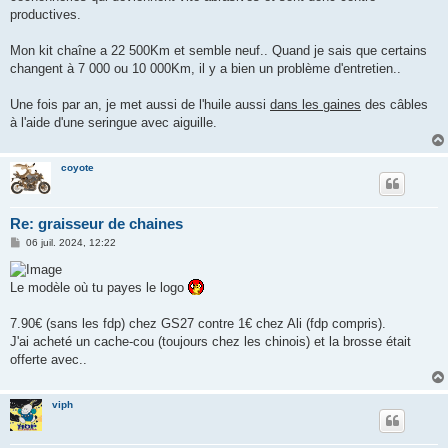
productives.
Mon kit chaîne a 22 500Km et semble neuf.. Quand je sais que certains
changent à 7 000 ou 10 000Km, il y a bien un problème d'entretien..
Une fois par an, je met aussi de l'huile aussi
dans les gaines
des câbles
à l'aide d'une seringue avec aiguille.
coyote
Re: graisseur de chaines
M
06 juil. 2024, 12:22
e
s
s
Le modèle où tu payes le logo
a
g
e
7.90€ (sans les fdp) chez GS27 contre 1€ chez Ali (fdp compris).
J'ai acheté un cache-cou (toujours chez les chinois) et la brosse était
offerte avec..
viph