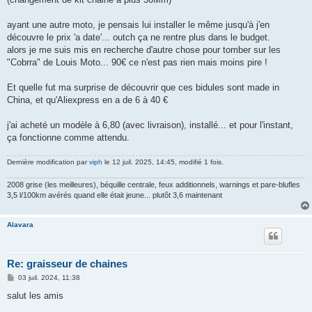
ayant une autre moto, je pensais lui installer le même jusqu'à j'en
découvre le prix 'a date'... outch ça ne rentre plus dans le budget.
alors je me suis mis en recherche d'autre chose pour tomber sur les
"Cobrra" de Louis Moto... 90€ ce n'est pas rien mais moins pire !
Et quelle fut ma surprise de découvrir que ces bidules sont made in
China, et qu'Aliexpress en a de 6 à 40 €
j'ai acheté un modèle à 6,80 (avec livraison), installé... et pour l'instant,
ça fonctionne comme attendu.
Dernière modification par
viph
le 12 juil. 2025, 14:45, modifié 1 fois.
2008 grise (les meilleures), béquille centrale, feux additionnels, warnings et pare-blufles
3,5 l/100km avérés quand elle était jeune... plutôt 3,6 maintenant
Alavara
Re: graisseur de chaines
M
03 juil. 2024, 11:38
e
s
salut les amis
s
a