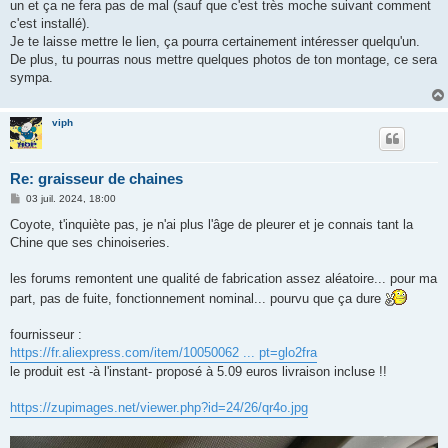
un et ça ne fera pas de mal (sauf que c'est très moche suivant comment
c'est installé).
Je te laisse mettre le lien, ça pourra certainement intéresser quelqu'un.
De plus, tu pourras nous mettre quelques photos de ton montage, ce sera
sympa.
viph
Re: graisseur de chaines
M
03 juil. 2024, 18:00
e
s
Coyote, t'inquiète pas, je n'ai plus l'âge de pleurer et je connais tant la
s
Chine que ses chinoiseries.
a
g
e
les forums remontent une qualité de fabrication assez aléatoire... pour ma
part, pas de fuite, fonctionnement nominal... pourvu que ça dure
fournisseur :
https://fr.aliexpress.com/item/10050062 ... pt=glo2fra
le produit est -à l'instant- proposé à 5.09 euros livraison incluse !!
https://zupimages.net/viewer.php?id=24/26/qr4o.jpg