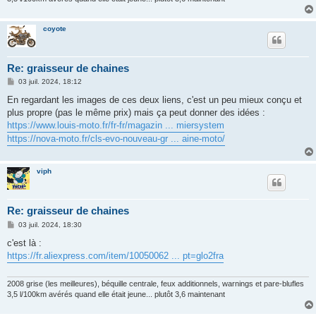
coyote
Re: graisseur de chaines
M
03 juil. 2024, 18:12
e
s
En regardant les images de ces deux liens, c'est un peu mieux conçu et
s
plus propre (pas le même prix) mais ça peut donner des idées :
a
g
https://www.louis-moto.fr/fr-fr/magazin ... miersystem
e
https://nova-moto.fr/cls-evo-nouveau-gr ... aine-moto/
viph
Re: graisseur de chaines
M
03 juil. 2024, 18:30
e
s
c'est là :
s
https://fr.aliexpress.com/item/10050062 ... pt=glo2fra
a
g
e
2008 grise (les meilleures), béquille centrale, feux additionnels, warnings et pare-blufles
3,5 l/100km avérés quand elle était jeune... plutôt 3,6 maintenant