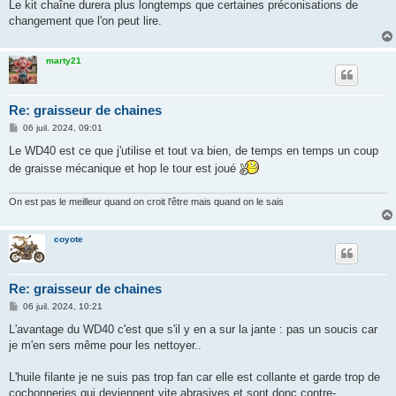
Le kit chaîne durera plus longtemps que certaines préconisations de
changement que l'on peut lire.
marty21
Re: graisseur de chaines
M
06 juil. 2024, 09:01
e
s
Le WD40 est ce que j'utilise et tout va bien, de temps en temps un coup
s
de graisse mécanique et hop le tour est joué
a
g
e
On est pas le meilleur quand on croit l'être mais quand on le sais
coyote
Re: graisseur de chaines
M
06 juil. 2024, 10:21
e
s
L'avantage du WD40 c'est que s'il y en a sur la jante : pas un soucis car
s
je m'en sers même pour les nettoyer..
a
g
e
L'huile filante je ne suis pas trop fan car elle est collante et garde trop de
cochonneries qui deviennent vite abrasives et sont donc contre-