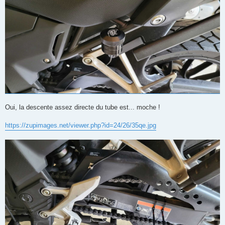
Oui, la descente assez directe du tube est... moche !
https://zupimages.net/viewer.php?id=24/26/35qe.jpg