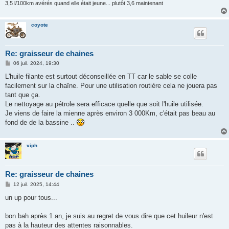
3,5 l/100km avérés quand elle était jeune... plutôt 3,6 maintenant
coyote
Re: graisseur de chaines
M
06 juil. 2024, 19:30
e
s
L'huile filante est surtout déconseillée en TT car le sable se colle
s
facilement sur la chaîne. Pour une utilisation routière cela ne jouera pas
a
g
tant que ça.
e
Le nettoyage au pétrole sera efficace quelle que soit l'huile utilisée.
Je viens de faire la mienne après environ 3 000Km, c'était pas beau au
fond de de la bassine ..
viph
Re: graisseur de chaines
M
12 juil. 2025, 14:44
e
s
un up pour tous...
s
a
g
bon bah après 1 an, je suis au regret de vous dire que cet huileur n'est
e
pas à la hauteur des attentes raisonnables.