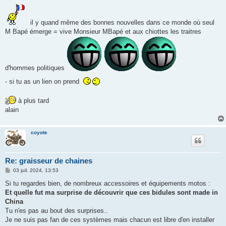
g
e
il y quand même des bonnes nouvelles dans ce monde où seul
M Bapé émerge = vive Monsieur MBapé et aux chiottes les traitres
d'hommes politiques
- si tu as un lien on prend
à plus tard
alain
coyote
Re: graisseur de chaines
M
03 juil. 2024, 13:53
e
s
Si tu regardes bien, de nombreux accessoires et équipements motos :
s
Et quelle fut ma surprise de découvrir que ces bidules sont made in
a
g
China
e
Tu n'es pas au bout des surprises..
Je ne suis pas fan de ces systèmes mais chacun est libre d'en installer