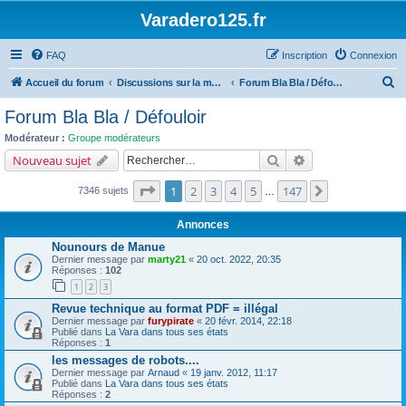
Varadero125.fr
FAQ
Inscription
Connexion
R
Accueil du forum
Discussions sur la moto en général...
Forum Bla Bla / Défouloir
e
Forum Bla Bla / Défouloir
c
Modérateur :
Groupe modérateurs
h
Rechercher
Recherche avancé
Nouveau sujet
e
Page
1
sur
147
1
2
3
4
5
147
Suivant
7346 sujets
r
…
c
Annonces
h
Nounours de Manue
e
Dernier message par
marty21
«
20 oct. 2022, 20:35
Réponses :
102
r
1
2
3
Revue technique au format PDF = illégal
Dernier message par
furypirate
«
20 févr. 2014, 22:18
Publié dans
La Vara dans tous ses états
Réponses :
1
les messages de robots....
Dernier message par
Arnaud
«
19 janv. 2012, 11:17
Publié dans
La Vara dans tous ses états
Réponses :
2