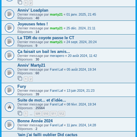
1
2
Anniv' Loadplan
Dernier message par
marty21
«
01 janv. 2025, 21:45
Réponses :
40
Joyeuses fetes !
Dernier message par
marty21
«
25 déc. 2024, 21:11
Réponses :
14
La TDR du coyote passe le CT
Dernier message par
marty21
«
24 sept. 2024, 20:24
Réponses :
9
Ça faisait un bail les amis...
Dernier message par
merapero
«
20 août 2024, 11:42
Réponses :
30
Anniv' Marty21
Dernier message par
Farel Laf
«
05 août 2024, 19:34
Réponses :
60
1
2
Fury
Dernier message par
Farel Laf
«
13 juin 2024, 21:23
Réponses :
39
Suite de mot... et d'idée...
Dernier message par
Farel Laf
«
08 févr. 2024, 19:34
Réponses :
25564
1
509
510
511
512
…
Bonne Année 2024
Dernier message par
Farel Laf
«
11 janv. 2024, 14:28
Réponses :
2
'tain j'ai failli oublier Did cactus