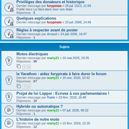
Privilèges des donateurs et historique
Dernier message par
furypirate
«
29 juil. 2013, 21:59
Publié dans
La Vara dans tous ses états
Réponses :
5
Quelques explications
Dernier message par
furypirate
«
23 juil. 2008, 14:49
Règles à respecter avant de poster
Dernier message par
Arnaud
«
24 juin 2006, 16:47
Réponses :
1
Sujets
Motos électriques
Dernier message par
marty21
«
16 mai 2025, 20:35
Réponses :
99
1
2
le Varathon : aidez furypirate à faire durer le forum
Dernier message par
marty21
«
15 nov. 2020, 10:42
Réponses :
87
1
2
Projet de loi Loppsi : Ecrivez à vos parlementaires !
Dernier message par
Raide
«
19 févr. 2018, 16:48
Réponses :
29
Hybride ou automatique ?
Dernier message par
marty21
«
07 juil. 2026, 09:32
Réponses :
1
L'histoire de notre moto
Dernier message par
marty21
«
10 févr. 2026, 22:20
Réponses :
12