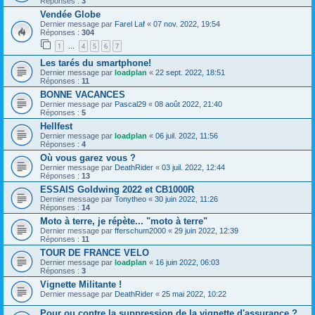
Réponses :
3
Vendée Globe
Dernier message par
Farel Laf
«
07 nov. 2022, 19:54
Réponses :
304
1
4
5
6
7
…
Les tarés du smartphone!
Dernier message par
loadplan
«
22 sept. 2022, 18:51
Réponses :
11
BONNE VACANCES
Dernier message par
Pascal29
«
08 août 2022, 21:40
Réponses :
5
Hellfest
Dernier message par
loadplan
«
06 juil. 2022, 11:56
Réponses :
4
Où vous garez vous ?
Dernier message par
DeathRider
«
03 juil. 2022, 12:44
Réponses :
13
ESSAIS Goldwing 2022 et CB1000R
Dernier message par
Tonytheo
«
30 juin 2022, 11:26
Réponses :
14
Moto à terre, je répète... "moto à terre"
Dernier message par
fferschum2000
«
29 juin 2022, 12:39
Réponses :
11
TOUR DE FRANCE VELO
Dernier message par
loadplan
«
16 juin 2022, 06:03
Réponses :
3
Vignette Militante !
Dernier message par
DeathRider
«
25 mai 2022, 10:22
Pour ou contre la suppression de la vignette d'assurance ?