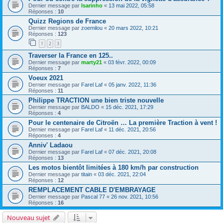
Dernier message par
Isarinho
«
13 mai 2022, 05:58
Réponses :
10
Quizz Regions de France
Dernier message par
zoemilou
«
20 mars 2022, 10:21
Réponses :
123
1
2
3
Traverser la France en 125..
Dernier message par
marty21
«
03 févr. 2022, 00:09
Réponses :
7
Voeux 2021
Dernier message par
Farel Laf
«
05 janv. 2022, 11:36
Réponses :
11
Philippe TRACTION une bien triste nouvelle
Dernier message par
BALDO
«
15 déc. 2021, 17:29
Réponses :
4
Pour le centenaire de Citroën … La première Traction à vent !
Dernier message par
Farel Laf
«
11 déc. 2021, 20:56
Réponses :
4
Anniv' Ladaou
Dernier message par
Farel Laf
«
07 déc. 2021, 20:08
Réponses :
13
Les motos bientôt limitées à 180 km/h par construction
Dernier message par
titain
«
03 déc. 2021, 22:04
Réponses :
12
REMPLACEMENT CABLE D'EMBRAYAGE
Dernier message par
Pascal 77
«
26 nov. 2021, 10:56
Réponses :
16
Nouveau sujet