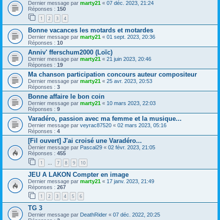
Dernier message par
marty21
«
07 déc. 2023, 21:24
Réponses :
150
1
2
3
4
Bonne vacances les motards et motardes
Dernier message par
marty21
«
01 sept. 2023, 20:36
Réponses :
10
Anniv' fferschum2000 (Loïc)
Dernier message par
marty21
«
21 juin 2023, 20:46
Réponses :
19
Ma chanson participation concours auteur compositeur
Dernier message par
marty21
«
25 avr. 2023, 20:53
Réponses :
3
Bonne affaire le bon coin
Dernier message par
marty21
«
10 mars 2023, 22:03
Réponses :
9
Varadéro, passion avec ma femme et la musique...
Dernier message par
veyrac87520
«
02 mars 2023, 05:16
Réponses :
4
[Fil ouvert] J'ai croisé une Varadéro...
Dernier message par
Pascal29
«
02 févr. 2023, 21:05
Réponses :
455
1
7
8
9
10
…
JEU A LAKON Compter en image
Dernier message par
marty21
«
17 janv. 2023, 21:49
Réponses :
267
1
2
3
4
5
6
TG 3
Dernier message par
DeathRider
«
07 déc. 2022, 20:25