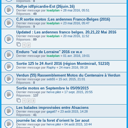
Réponses :
8
Rallye idf/picardie-Est (26juin.16)
Dernier message par
loadplan
«
28 mai 2016, 05:51
Réponses :
49
C.R sortie motos :Les ardennes Franco-Belges (2016)
Dernier message par
loadplan
«
23 mai 2016, 05:47
Réponses :
9
Updated : Les ardennes franco belges. 20,21,22 Mai 2016
Dernier message par
loadplan
«
20 mai 2016, 11:52
Réponses :
89
1
2
Enduro "val de Lorraine" 2016 ce w.e
Dernier message par
loadplan
«
01 avr. 2016, 19:01
Sortie 125 le 24 Avril 2016 (région Montmirail, 51210)
Dernier message par
Raphy
«
24 mars 2016, 09:18
Verdun (55) Rassemblement Motos du Centenaire à Verdun
Dernier message par
seb55
«
15 oct. 2015, 21:01
Réponses :
8
Sortie motos en Septembre le 05/09/2015
Dernier message par
herve.pilot
«
17 sept. 2015, 20:55
Réponses :
137
1
2
3
Les balades improvisées entre Alsaciens
Dernier message par
gaga67
«
23 août 2015, 14:28
Réponses :
41
journée lac de la foret d'orient le 1er aout
Dernier message par
herve.pilot
«
04 août 2015, 10:44
Réponses :
7