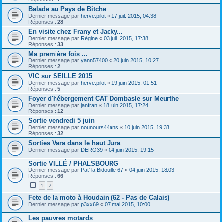
Balade au Pays de Bitche
Dernier message par
herve.pilot
«
17 juil. 2015, 04:38
Réponses :
28
En visite chez Frany et Jacky...
Dernier message par
Régine
«
03 juil. 2015, 17:38
Réponses :
33
Ma première fois ...
Dernier message par
yann57400
«
20 juin 2015, 10:27
Réponses :
2
VIC sur SEILLE 2015
Dernier message par
herve.pilot
«
19 juin 2015, 01:51
Réponses :
5
Foyer d'hébergement CAT Dombasle sur Meurthe
Dernier message par
janfran
«
18 juin 2015, 17:24
Réponses :
12
Sortie vendredi 5 juin
Dernier message par
nounours44ans
«
10 juin 2015, 19:33
Réponses :
32
Sorties Vara dans le haut Jura
Dernier message par
DERO39
«
04 juin 2015, 19:15
Sortie VILLÉ / PHALSBOURG
Dernier message par
Pat' la Bidouille 67
«
04 juin 2015, 18:03
Réponses :
66
1
2
Fete de la moto à Houdain (62 - Pas de Calais)
Dernier message par
p3xx69
«
07 mai 2015, 10:00
Les pauvres motards