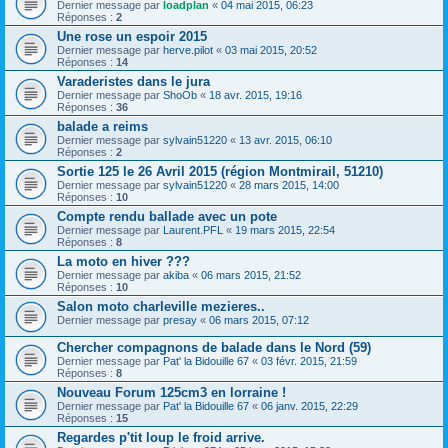
Dernier message par
loadplan
«
04 mai 2015, 06:23
Réponses :
2
Une rose un espoir 2015
Dernier message par
herve.pilot
«
03 mai 2015, 20:52
Réponses :
14
Varaderistes dans le jura
Dernier message par
ShoOb
«
18 avr. 2015, 19:16
Réponses :
36
balade a reims
Dernier message par
sylvain51220
«
13 avr. 2015, 06:10
Réponses :
2
Sortie 125 le 26 Avril 2015 (région Montmirail, 51210)
Dernier message par
sylvain51220
«
28 mars 2015, 14:00
Réponses :
10
Compte rendu ballade avec un pote
Dernier message par
Laurent.PFL
«
19 mars 2015, 22:54
Réponses :
8
La moto en hiver ???
Dernier message par
akiba
«
06 mars 2015, 21:52
Réponses :
10
Salon moto charleville mezieres..
Dernier message par
presay
«
06 mars 2015, 07:12
Chercher compagnons de balade dans le Nord (59)
Dernier message par
Pat' la Bidouille 67
«
03 févr. 2015, 21:59
Réponses :
8
Nouveau Forum 125cm3 en lorraine !
Dernier message par
Pat' la Bidouille 67
«
06 janv. 2015, 22:29
Réponses :
15
Regardes p'tit loup le froid arrive.