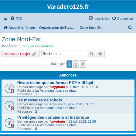
Varadero125.fr
FAQ
Inscription
Connexion
R
Accueil du forum
Organisation de Balades, Rencontres et Rassemblements...
Zone Nord-Est
e
Zone Nord-Est
c
Modérateur :
Groupe modérateurs
h
Rechercher
Recherche avancé
Nouveau sujet
e
1
2
Suivant
100 sujets
r
c
Annonces
h
Revue technique au format PDF = illégal
e
Dernier message par
furypirate
«
20 févr. 2014, 22:18
Publié dans
La Vara dans tous ses états
r
Réponses :
1
les messages de robots....
Dernier message par
Arnaud
«
19 janv. 2012, 11:17
Publié dans
La Vara dans tous ses états
Réponses :
2
Privilèges des donateurs et historique
Dernier message par
furypirate
«
29 juil. 2013, 21:59
Publié dans
La Vara dans tous ses états
Réponses :
5