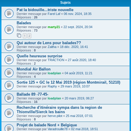
Sujets
Pat la bidouille...triste nouvelle
Dernier message par
Farel Laf
«
06 nov. 2024, 18:35
Réponses :
26
Balades
Dernier message par
marty21
«
22 sept. 2024, 20:34
Réponses :
73
1
2
Qui autour de Lens pour balades??
Dernier message par
Zaltha
«
18 déc. 2020, 16:41
Réponses :
8
Quelle heureuse surprise
Dernier message par
TRACTION
«
27 août 2020, 18:40
Réponses :
2
Mondial Air Ballon
Dernier message par
loadplan
«
04 août 2019, 11:21
Réponses :
4
Sortie 125 + GC le 12 Mai 2019 (région Montmirail, 51210)
Dernier message par
Raphy
«
29 mars 2019, 10:07
Ballade 89 -77-45-
Dernier message par
loadplan
«
20 mars 2019, 06:27
Réponses :
16
Recherche d'itinéraire sympa dans la region de
Thionville/Sierck les bains
Dernier message par
herve.pilot
«
25 mai 2018, 07:01
Réponses :
8
Projet de balade Nord + Belgique
Dernier message par
Varadrouille78
«
02 mai 2018, 18:51