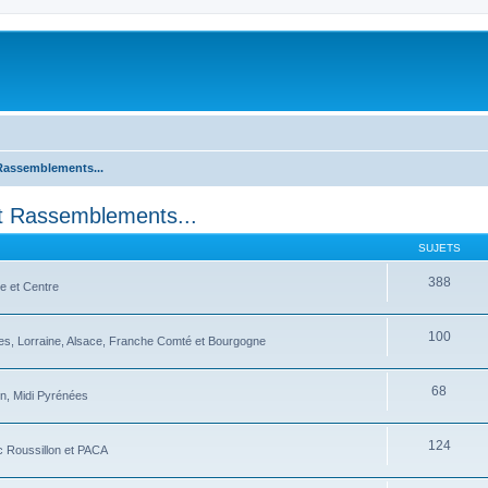
Rassemblements...
et Rassemblements...
SUJETS
388
e et Centre
100
es, Lorraine, Alsace, Franche Comté et Bourgogne
68
in, Midi Pyrénées
124
c Roussillon et PACA