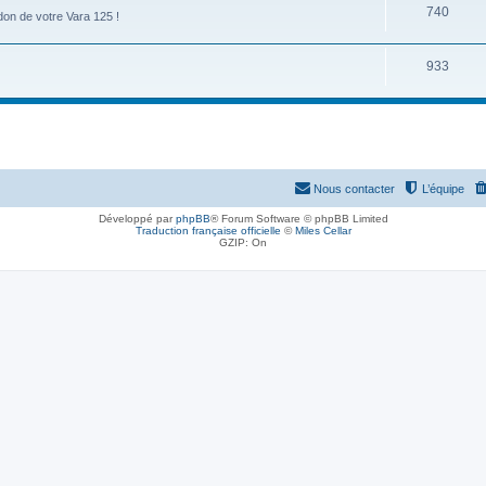
740
on de votre Vara 125 !
933
Nous contacter
L’équipe
Développé par
phpBB
® Forum Software © phpBB Limited
Traduction française officielle
©
Miles Cellar
GZIP: On