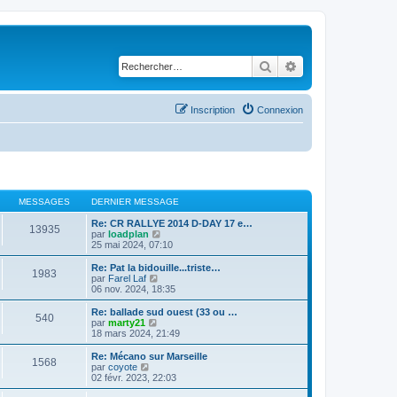
Rechercher
Recherche avancé
Inscription
Connexion
MESSAGES
DERNIER MESSAGE
Re: CR RALLYE 2014 D-DAY 17 e…
13935
C
par
loadplan
o
25 mai 2024, 07:10
n
s
Re: Pat la bidouille...triste…
1983
u
C
par
Farel Laf
l
o
06 nov. 2024, 18:35
t
n
e
s
Re: ballade sud ouest (33 ou …
540
r
u
C
par
marty21
l
l
o
18 mars 2024, 21:49
e
t
n
d
e
s
Re: Mécano sur Marseille
e
1568
r
u
C
par
coyote
r
l
l
o
02 févr. 2023, 22:03
n
e
t
n
i
d
e