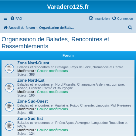
Varadero125.fr
FAQ
Inscription
Connexion
R
Accueil du forum
Organisation de Balades, Rencontres et Rassemblements...
e
Organisation de Balades, Rencontres et
c
Rassemblements...
h
Forum
e
Zone Nord-Ouest
r
Balades et rencontres en Bretagne, Pays de Loire, Normandie et Centre
Modérateur :
Groupe modérateurs
c
Sujets :
388
h
Zone Nord-Est
Balades et rencontres en Nord Picardie, Champagne Ardennes, Lorraine,
e
Alsace, Franche Comté et Bourgogne
Modérateur :
Groupe modérateurs
r
Sujets :
100
Zone Sud-Ouest
Balades et rencontres en Aquitaine, Poitou Charente, Limousin, Midi Pyrénées
Modérateur :
Groupe modérateurs
Sujets :
68
Zone Sud-Est
Balades et rencontres en Rhône Alpes, Auvergne, Languedoc Roussillon et
PACA
Modérateur :
Groupe modérateurs
Sujets :
124