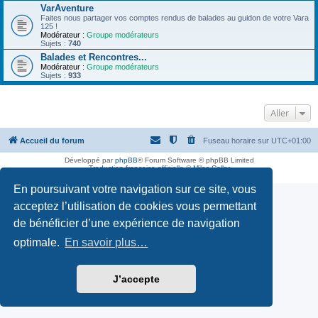
VarAventure
Faites nous partager vos comptes rendus de balades au guidon de votre Vara
125 !
Modérateur :
Groupe modérateurs
Sujets :
740
Balades et Rencontres...
Modérateur :
Groupe modérateurs
Sujets :
933
Aller
Accueil du forum
Fuseau horaire sur
UTC+01:00
Développé par
phpBB
® Forum Software © phpBB Limited
Traduction française officielle
©
Miles Cellar
GZIP: On
En poursuivant votre navigation sur ce site, vous
acceptez l’utilisation de cookies vous permettant
de bénéficier d’une expérience de navigation
optimale.
En savoir plus…
J’accepte