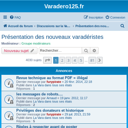
Varadero125.fr
FAQ
Inscription
Connexion
R
Accueil du forum
Discussions sur la Varadéro 125
Présentation des nouveaux varadéristes
e
Présentation des nouveaux varadéristes
c
Modérateur :
Groupe modérateurs
h
Rechercher
Recherche avancé
Nouveau sujet
e
Page
1
sur
81
1
2
3
4
5
81
Suivant
4030 sujets
r
…
c
Annonces
h
Revue technique au format PDF = illégal
e
Dernier message par
furypirate
«
20 févr. 2014, 22:18
Publié dans
La Vara dans tous ses états
r
Réponses :
1
les messages de robots....
Dernier message par
Arnaud
«
19 janv. 2012, 11:17
Publié dans
La Vara dans tous ses états
Réponses :
2
Privilèges des donateurs et historique
Dernier message par
furypirate
«
29 juil. 2013, 21:59
Publié dans
La Vara dans tous ses états
Réponses :
5
Règles à respecter avant de poster