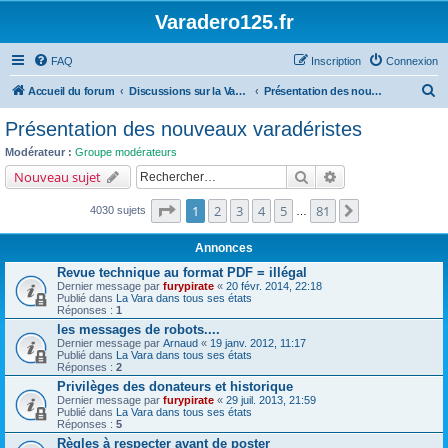
Varadero125.fr
FAQ
Inscription
Connexion
R
Accueil du forum
Discussions sur la Varadéro 125
Présentation des nouveaux varadéristes
e
Présentation des nouveaux varadéristes
c
Modérateur :
Groupe modérateurs
h
Rechercher
Recherche avancé
Nouveau sujet
e
Page
1
sur
81
1
2
3
4
5
81
Suivant
4030 sujets
r
…
c
Annonces
h
Revue technique au format PDF = illégal
e
Dernier message par
furypirate
«
20 févr. 2014, 22:18
Publié dans
La Vara dans tous ses états
r
Réponses :
1
les messages de robots....
Dernier message par
Arnaud
«
19 janv. 2012, 11:17
Publié dans
La Vara dans tous ses états
Réponses :
2
Privilèges des donateurs et historique
Dernier message par
furypirate
«
29 juil. 2013, 21:59
Publié dans
La Vara dans tous ses états
Réponses :
5
Règles à respecter avant de poster