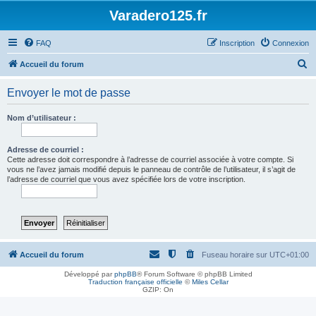
Varadero125.fr
FAQ
Inscription
Connexion
R
Accueil du forum
e
Envoyer le mot de passe
c
h
Nom d’utilisateur :
e
r
Adresse de courriel :
Cette adresse doit correspondre à l’adresse de courriel associée à votre compte. Si
c
vous ne l’avez jamais modifié depuis le panneau de contrôle de l’utilisateur, il s’agit de
l’adresse de courriel que vous avez spécifiée lors de votre inscription.
h
e
r
Accueil du forum
Fuseau horaire sur
UTC+01:00
Développé par
phpBB
® Forum Software © phpBB Limited
Traduction française officielle
©
Miles Cellar
GZIP: On