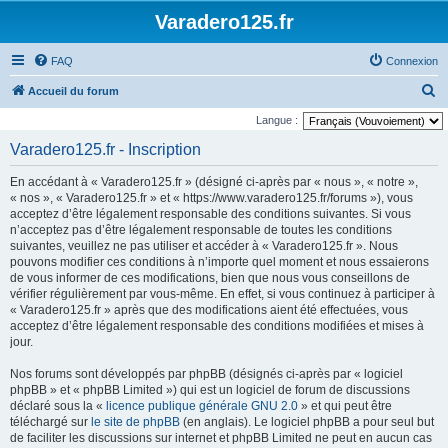
Varadero125.fr
FAQ
Connexion
R
Accueil du forum
e
Langue :
c
Varadero125.fr - Inscription
h
En accédant à « Varadero125.fr » (désigné ci-après par « nous », « notre »,
e
« nos », « Varadero125.fr » et « https://www.varadero125.fr/forums »), vous
r
acceptez d’être légalement responsable des conditions suivantes. Si vous
n’acceptez pas d’être légalement responsable de toutes les conditions
c
suivantes, veuillez ne pas utiliser et accéder à « Varadero125.fr ». Nous
h
pouvons modifier ces conditions à n’importe quel moment et nous essaierons
de vous informer de ces modifications, bien que nous vous conseillons de
e
vérifier régulièrement par vous-même. En effet, si vous continuez à participer à
r
« Varadero125.fr » après que des modifications aient été effectuées, vous
acceptez d’être légalement responsable des conditions modifiées et mises à
jour.
Nos forums sont développés par phpBB (désignés ci-après par « logiciel
phpBB » et « phpBB Limited ») qui est un logiciel de forum de discussions
déclaré sous la «
licence publique générale GNU 2.0
» et qui peut être
téléchargé sur
le site de phpBB
(en anglais). Le logiciel phpBB a pour seul but
de faciliter les discussions sur internet et phpBB Limited ne peut en aucun cas