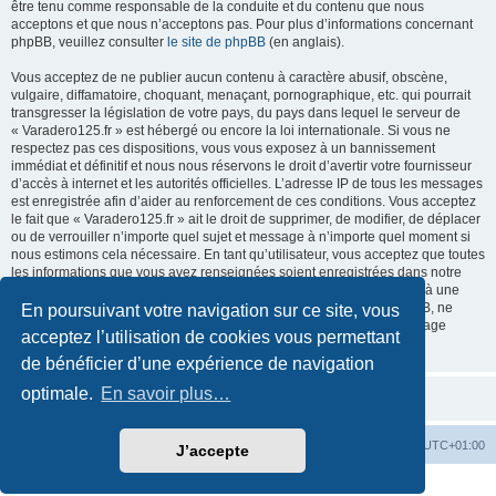
être tenu comme responsable de la conduite et du contenu que nous
acceptons et que nous n’acceptons pas. Pour plus d’informations concernant
phpBB, veuillez consulter
le site de phpBB
(en anglais).
Vous acceptez de ne publier aucun contenu à caractère abusif, obscène,
vulgaire, diffamatoire, choquant, menaçant, pornographique, etc. qui pourrait
transgresser la législation de votre pays, du pays dans lequel le serveur de
« Varadero125.fr » est hébergé ou encore la loi internationale. Si vous ne
respectez pas ces dispositions, vous vous exposez à un bannissement
immédiat et définitif et nous nous réservons le droit d’avertir votre fournisseur
d’accès à internet et les autorités officielles. L’adresse IP de tous les messages
est enregistrée afin d’aider au renforcement de ces conditions. Vous acceptez
le fait que « Varadero125.fr » ait le droit de supprimer, de modifier, de déplacer
ou de verrouiller n’importe quel sujet et message à n’importe quel moment si
nous estimons cela nécessaire. En tant qu’utilisateur, vous acceptez que toutes
les informations que vous avez renseignées soient enregistrées dans notre
base de données. Bien que ces informations ne seront pas diffusées à une
tierce partie sans votre consentement, ni « Varadero125.fr », ni phpBB, ne
En poursuivant votre navigation sur ce site, vous
pourront être tenus comme responsables en cas de tentative de piratage
acceptez l’utilisation de cookies vous permettant
informatique visant à compromettre vos données.
de bénéficier d’une expérience de navigation
optimale.
En savoir plus…
Accueil du forum
Fuseau horaire sur
UTC+01:00
J’accepte
Développé par
phpBB
® Forum Software © phpBB Limited
Traduction française officielle
©
Miles Cellar