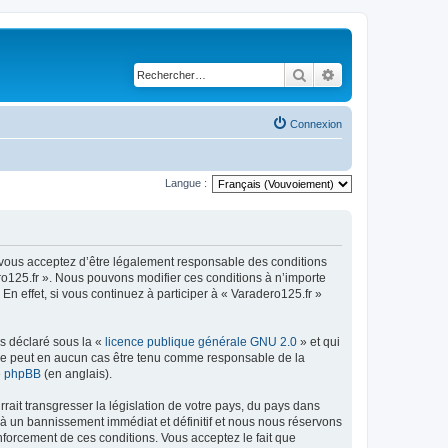
Rechercher
Recherche avancé
Connexion
Langue :
), vous acceptez d’être légalement responsable des conditions
ero125.fr ». Nous pouvons modifier ces conditions à n’importe
 effet, si vous continuez à participer à « Varadero125.fr »
ns déclaré sous la «
licence publique générale GNU 2.0
» et qui
ed ne peut en aucun cas être tenu comme responsable de la
de phpBB
(en anglais).
ait transgresser la législation de votre pays, du pays dans
 à un bannissement immédiat et définitif et nous nous réservons
renforcement de ces conditions. Vous acceptez le fait que