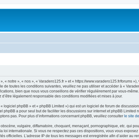
», « notre », « nos », « Varadero125.fr » et « https://www.varadero125.fr/forums »
 de toutes les conditions suivantes, veuillez ne pas utiliser et accéder à « Varad
ations, bien que nous vous conseillons de vérifier régulièrement par vous-même. En
z d’être légalement responsable des conditions modifiées et mises à jour.
 logiciel phpBB » et « phpBB Limited ») qui est un logiciel de forum de discussio
iel phpBB a pour seul but de faciliter les discussions sur internet et phpBB Limit
ptons pas. Pour plus d’informations concernant phpBB, veuillez consulter
le site 
obscène, vulgaire, diffamatoire, choquant, menaçant, pornographique, etc. qui pourr
la loi internationale. Si vous ne respectez pas ces dispositions, vous vous exposez
torités officielles. L’adresse IP de tous les messages est enregistrée afin d’aider au 