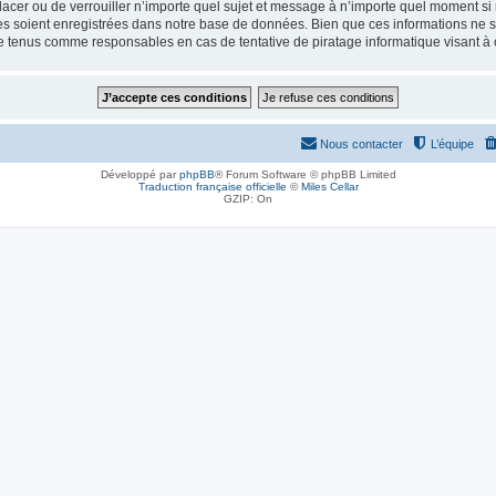
placer ou de verrouiller n’importe quel sujet et message à n’importe quel moment si
 soient enregistrées dans notre base de données. Bien que ces informations ne ser
re tenus comme responsables en cas de tentative de piratage informatique visant 
Nous contacter
L’équipe
Développé par
phpBB
® Forum Software © phpBB Limited
Traduction française officielle
©
Miles Cellar
GZIP: On