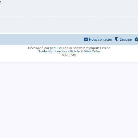
n.
Nous contacter
L’équipe
Développé par
phpBB
® Forum Software © phpBB Limited
Traduction française officielle
©
Miles Cellar
GZIP: On