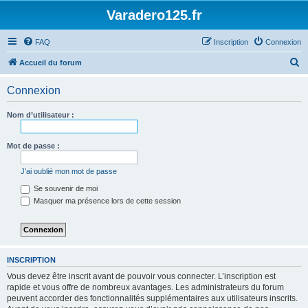
Varadero125.fr
FAQ
Inscription
Connexion
R
Accueil du forum
e
Connexion
c
h
Nom d’utilisateur :
e
r
Mot de passe :
c
J’ai oublié mon mot de passe
h
Se souvenir de moi
e
Masquer ma présence lors de cette session
r
INSCRIPTION
Vous devez être inscrit avant de pouvoir vous connecter. L’inscription est
rapide et vous offre de nombreux avantages. Les administrateurs du forum
peuvent accorder des fonctionnalités supplémentaires aux utilisateurs inscrits.