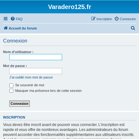
Varadero125.fr
FAQ
Inscription
Connexion
R
Accueil du forum
e
Connexion
c
h
Nom d’utilisateur :
e
r
Mot de passe :
c
J’ai oublié mon mot de passe
h
Se souvenir de moi
e
Masquer ma présence lors de cette session
r
INSCRIPTION
Vous devez être inscrit avant de pouvoir vous connecter. L’inscription est
rapide et vous offre de nombreux avantages. Les administrateurs du forum
peuvent accorder des fonctionnalités supplémentaires aux utilisateurs inscrits.