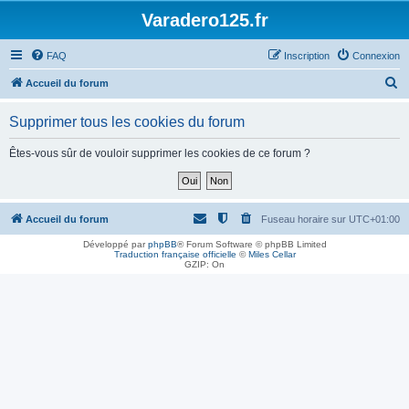
Varadero125.fr
FAQ
Inscription
Connexion
R
Accueil du forum
e
Supprimer tous les cookies du forum
c
h
Êtes-vous sûr de vouloir supprimer les cookies de ce forum ?
e
r
c
Accueil du forum
Fuseau horaire sur
UTC+01:00
h
Développé par
phpBB
® Forum Software © phpBB Limited
Traduction française officielle
©
Miles Cellar
e
GZIP: On
r