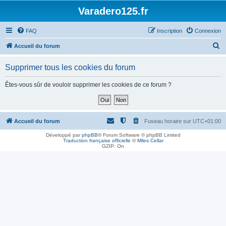
Varadero125.fr
FAQ
Inscription
Connexion
R
Accueil du forum
e
Supprimer tous les cookies du forum
c
h
Êtes-vous sûr de vouloir supprimer les cookies de ce forum ?
e
r
c
Accueil du forum
Fuseau horaire sur
UTC+01:00
h
Développé par
phpBB
® Forum Software © phpBB Limited
Traduction française officielle
©
Miles Cellar
e
GZIP: On
r