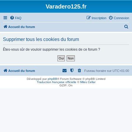
Varadero125.fr
FAQ
Inscription
Connexion
R
Accueil du forum
e
Supprimer tous les cookies du forum
c
h
Êtes-vous sûr de vouloir supprimer les cookies de ce forum ?
e
r
c
Accueil du forum
Fuseau horaire sur
UTC+01:00
h
Développé par
phpBB
® Forum Software © phpBB Limited
Traduction française officielle
©
Miles Cellar
e
GZIP: On
r