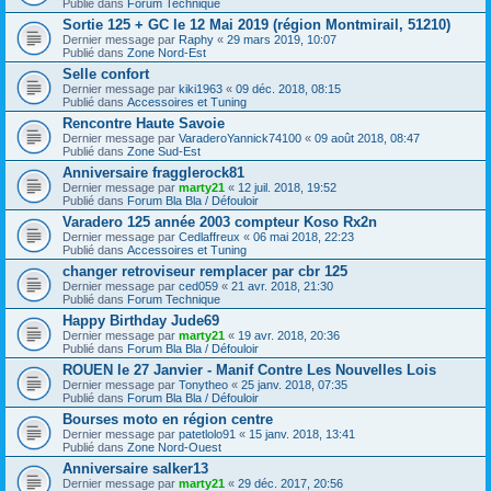
Publié dans
Forum Technique
Sortie 125 + GC le 12 Mai 2019 (région Montmirail, 51210)
Dernier message par
Raphy
«
29 mars 2019, 10:07
Publié dans
Zone Nord-Est
Selle confort
Dernier message par
kiki1963
«
09 déc. 2018, 08:15
Publié dans
Accessoires et Tuning
Rencontre Haute Savoie
Dernier message par
VaraderoYannick74100
«
09 août 2018, 08:47
Publié dans
Zone Sud-Est
Anniversaire fragglerock81
Dernier message par
marty21
«
12 juil. 2018, 19:52
Publié dans
Forum Bla Bla / Défouloir
Varadero 125 année 2003 compteur Koso Rx2n
Dernier message par
Cedlaffreux
«
06 mai 2018, 22:23
Publié dans
Accessoires et Tuning
changer retroviseur remplacer par cbr 125
Dernier message par
ced059
«
21 avr. 2018, 21:30
Publié dans
Forum Technique
Happy Birthday Jude69
Dernier message par
marty21
«
19 avr. 2018, 20:36
Publié dans
Forum Bla Bla / Défouloir
ROUEN le 27 Janvier - Manif Contre Les Nouvelles Lois
Dernier message par
Tonytheo
«
25 janv. 2018, 07:35
Publié dans
Forum Bla Bla / Défouloir
Bourses moto en région centre
Dernier message par
patetlolo91
«
15 janv. 2018, 13:41
Publié dans
Zone Nord-Ouest
Anniversaire salker13
Dernier message par
marty21
«
29 déc. 2017, 20:56