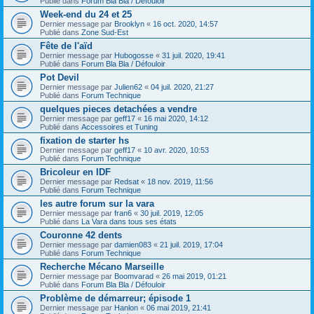
Publié dans
Forum Bla Bla / Défouloir
Week-end du 24 et 25
Dernier message par
Brooklyn
«
16 oct. 2020, 14:57
Publié dans
Zone Sud-Est
Fête de l'aïd
Dernier message par
Hubogosse
«
31 juil. 2020, 19:41
Publié dans
Forum Bla Bla / Défouloir
Pot Devil
Dernier message par
Julien62
«
04 juil. 2020, 21:27
Publié dans
Forum Technique
quelques pieces detachées a vendre
Dernier message par
geff17
«
16 mai 2020, 14:12
Publié dans
Accessoires et Tuning
fixation de starter hs
Dernier message par
geff17
«
10 avr. 2020, 10:53
Publié dans
Forum Technique
Bricoleur en IDF
Dernier message par
Redsat
«
18 nov. 2019, 11:56
Publié dans
Forum Technique
les autre forum sur la vara
Dernier message par
fran6
«
30 juil. 2019, 12:05
Publié dans
La Vara dans tous ses états
Couronne 42 dents
Dernier message par
damien083
«
21 juil. 2019, 17:04
Publié dans
Forum Technique
Recherche Mécano Marseille
Dernier message par
Boomvarad
«
26 mai 2019, 01:21
Publié dans
Forum Bla Bla / Défouloir
Problème de démarreur; épisode 1
Dernier message par
Hanlon
«
06 mai 2019, 21:41