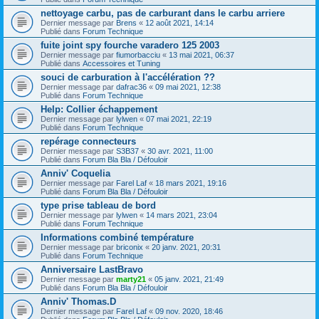
nettoyage carbu, pas de carburant dans le carbu arriere
Dernier message par
Brens
«
12 août 2021, 14:14
Publié dans
Forum Technique
fuite joint spy fourche varadero 125 2003
Dernier message par
fiumorbacciu
«
13 mai 2021, 06:37
Publié dans
Accessoires et Tuning
souci de carburation à l'accélération ??
Dernier message par
dafrac36
«
09 mai 2021, 12:38
Publié dans
Forum Technique
Help: Collier échappement
Dernier message par
lylwen
«
07 mai 2021, 22:19
Publié dans
Forum Technique
repérage connecteurs
Dernier message par
S3B37
«
30 avr. 2021, 11:00
Publié dans
Forum Bla Bla / Défouloir
Anniv' Coquelia
Dernier message par
Farel Laf
«
18 mars 2021, 19:16
Publié dans
Forum Bla Bla / Défouloir
type prise tableau de bord
Dernier message par
lylwen
«
14 mars 2021, 23:04
Publié dans
Forum Technique
Informations combiné température
Dernier message par
briconix
«
20 janv. 2021, 20:31
Publié dans
Forum Technique
Anniversaire LastBravo
Dernier message par
marty21
«
05 janv. 2021, 21:49
Publié dans
Forum Bla Bla / Défouloir
Anniv' Thomas.D
Dernier message par
Farel Laf
«
09 nov. 2020, 18:46