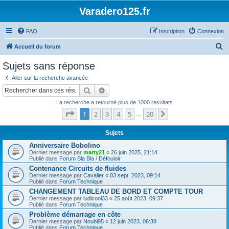
Varadero125.fr
FAQ
Inscription
Connexion
R
Accueil du forum
e
Sujets sans réponse
c
Aller sur la recherche avancée
h
Rechercher
Recherche avancée
e
La recherche a retourné plus de 1000 résultats
r
Page
1
sur
20
1
2
3
4
5
20
Suivant
…
c
h
Sujets
e
Anniversaire Bobolino
Dernier message par
marty21
«
26 juin 2025, 21:14
r
Publié dans
Forum Bla Bla / Défouloir
Contenance Circuits de fluides
Dernier message par
Cavalier
«
03 sept. 2023, 09:14
Publié dans
Forum Technique
CHANGEMENT TABLEAU DE BORD ET COMPTE TOUR
Dernier message par
ludicool33
«
25 août 2023, 09:37
Publié dans
Forum Technique
Problème démarrage en côte
Dernier message par
Noubi95
«
12 juin 2023, 06:38
Publié dans
Forum Technique