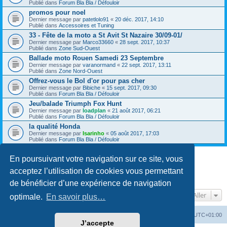
Publié dans
Forum Bla Bla / Défouloir
promos pour noel
Dernier message par
patetlolo91
«
20 déc. 2017, 14:10
Publié dans
Accessoires et Tuning
33 - Fête de la moto a St Avit St Nazaire 30/09-01/
Dernier message par
Marco33660
«
28 sept. 2017, 10:37
Publié dans
Zone Sud-Ouest
Ballade moto Rouen Samedi 23 Septembre
Dernier message par
varanormand
«
22 sept. 2017, 13:11
Publié dans
Zone Nord-Ouest
Offrez-vous le Bol d'or pour pas cher
Dernier message par
Bibiche
«
15 sept. 2017, 09:30
Publié dans
Forum Bla Bla / Défouloir
Jeu/balade Triumph Fox Hunt
Dernier message par
loadplan
«
21 août 2017, 06:21
Publié dans
Forum Bla Bla / Défouloir
la qualité Honda
Dernier message par
Isarinho
«
05 août 2017, 17:03
Publié dans
Forum Bla Bla / Défouloir
En poursuivant votre navigation sur ce site, vous
La recherche a retourné plus de 1000 résultats
acceptez l’utilisation de cookies vous permettant
Page
1
sur
20
1
2
3
4
5
20
Suivant
…
de bénéficier d’une expérience de navigation
Aller
optimale.
En savoir plus…
Accueil du forum
Fuseau horaire sur
UTC+01:00
J’accepte