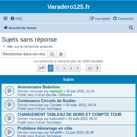
Varadero125.fr
FAQ
Inscription
Connexion
R
Accueil du forum
e
Sujets sans réponse
c
Aller sur la recherche avancée
h
Rechercher
Recherche avancée
e
La recherche a retourné plus de 1000 résultats
r
Page
1
sur
20
1
2
3
4
5
20
Suivant
…
c
h
Sujets
e
Anniversaire Bobolino
Dernier message par
marty21
«
26 juin 2025, 21:14
r
Publié dans
Forum Bla Bla / Défouloir
Contenance Circuits de fluides
Dernier message par
Cavalier
«
03 sept. 2023, 09:14
Publié dans
Forum Technique
CHANGEMENT TABLEAU DE BORD ET COMPTE TOUR
Dernier message par
ludicool33
«
25 août 2023, 09:37
Publié dans
Forum Technique
Problème démarrage en côte
Dernier message par
Noubi95
«
12 juin 2023, 06:38
Publié dans
Forum Technique