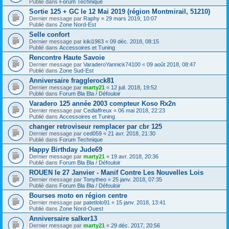
Publié dans
Forum Technique
Sortie 125 + GC le 12 Mai 2019 (région Montmirail, 51210)
Dernier message par
Raphy
«
29 mars 2019, 10:07
Publié dans
Zone Nord-Est
Selle confort
Dernier message par
kiki1963
«
09 déc. 2018, 08:15
Publié dans
Accessoires et Tuning
Rencontre Haute Savoie
Dernier message par
VaraderoYannick74100
«
09 août 2018, 08:47
Publié dans
Zone Sud-Est
Anniversaire fragglerock81
Dernier message par
marty21
«
12 juil. 2018, 19:52
Publié dans
Forum Bla Bla / Défouloir
Varadero 125 année 2003 compteur Koso Rx2n
Dernier message par
Cedlaffreux
«
06 mai 2018, 22:23
Publié dans
Accessoires et Tuning
changer retroviseur remplacer par cbr 125
Dernier message par
ced059
«
21 avr. 2018, 21:30
Publié dans
Forum Technique
Happy Birthday Jude69
Dernier message par
marty21
«
19 avr. 2018, 20:36
Publié dans
Forum Bla Bla / Défouloir
ROUEN le 27 Janvier - Manif Contre Les Nouvelles Lois
Dernier message par
Tonytheo
«
25 janv. 2018, 07:35
Publié dans
Forum Bla Bla / Défouloir
Bourses moto en région centre
Dernier message par
patetlolo91
«
15 janv. 2018, 13:41
Publié dans
Zone Nord-Ouest
Anniversaire salker13
Dernier message par
marty21
«
29 déc. 2017, 20:56