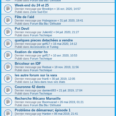
Publié dans
Forum Bla Bla / Défouloir
Week-end du 24 et 25
Dernier message par
Brooklyn
«
16 oct. 2020, 14:57
Publié dans
Zone Sud-Est
Fête de l'aïd
Dernier message par
Hubogosse
«
31 juil. 2020, 19:41
Publié dans
Forum Bla Bla / Défouloir
Pot Devil
Dernier message par
Julien62
«
04 juil. 2020, 21:27
Publié dans
Forum Technique
quelques pieces detachées a vendre
Dernier message par
geff17
«
16 mai 2020, 14:12
Publié dans
Accessoires et Tuning
fixation de starter hs
Dernier message par
geff17
«
10 avr. 2020, 10:53
Publié dans
Forum Technique
Bricoleur en IDF
Dernier message par
Redsat
«
18 nov. 2019, 11:56
Publié dans
Forum Technique
les autre forum sur la vara
Dernier message par
fran6
«
30 juil. 2019, 12:05
Publié dans
La Vara dans tous ses états
Couronne 42 dents
Dernier message par
damien083
«
21 juil. 2019, 17:04
Publié dans
Forum Technique
Recherche Mécano Marseille
Dernier message par
Boomvarad
«
26 mai 2019, 01:21
Publié dans
Forum Bla Bla / Défouloir
Problème de démarreur; épisode 1
Dernier message par
Hanlon
«
06 mai 2019, 21:41