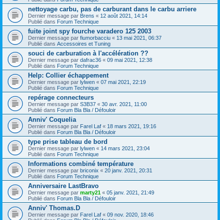
nettoyage carbu, pas de carburant dans le carbu arriere
Dernier message par
Brens
«
12 août 2021, 14:14
Publié dans
Forum Technique
fuite joint spy fourche varadero 125 2003
Dernier message par
fiumorbacciu
«
13 mai 2021, 06:37
Publié dans
Accessoires et Tuning
souci de carburation à l'accélération ??
Dernier message par
dafrac36
«
09 mai 2021, 12:38
Publié dans
Forum Technique
Help: Collier échappement
Dernier message par
lylwen
«
07 mai 2021, 22:19
Publié dans
Forum Technique
repérage connecteurs
Dernier message par
S3B37
«
30 avr. 2021, 11:00
Publié dans
Forum Bla Bla / Défouloir
Anniv' Coquelia
Dernier message par
Farel Laf
«
18 mars 2021, 19:16
Publié dans
Forum Bla Bla / Défouloir
type prise tableau de bord
Dernier message par
lylwen
«
14 mars 2021, 23:04
Publié dans
Forum Technique
Informations combiné température
Dernier message par
briconix
«
20 janv. 2021, 20:31
Publié dans
Forum Technique
Anniversaire LastBravo
Dernier message par
marty21
«
05 janv. 2021, 21:49
Publié dans
Forum Bla Bla / Défouloir
Anniv' Thomas.D
Dernier message par
Farel Laf
«
09 nov. 2020, 18:46