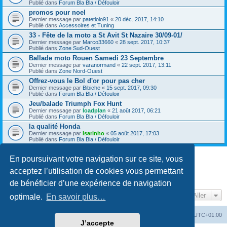
Publié dans
Forum Bla Bla / Défouloir
promos pour noel
Dernier message par
patetlolo91
«
20 déc. 2017, 14:10
Publié dans
Accessoires et Tuning
33 - Fête de la moto a St Avit St Nazaire 30/09-01/
Dernier message par
Marco33660
«
28 sept. 2017, 10:37
Publié dans
Zone Sud-Ouest
Ballade moto Rouen Samedi 23 Septembre
Dernier message par
varanormand
«
22 sept. 2017, 13:11
Publié dans
Zone Nord-Ouest
Offrez-vous le Bol d'or pour pas cher
Dernier message par
Bibiche
«
15 sept. 2017, 09:30
Publié dans
Forum Bla Bla / Défouloir
Jeu/balade Triumph Fox Hunt
Dernier message par
loadplan
«
21 août 2017, 06:21
Publié dans
Forum Bla Bla / Défouloir
la qualité Honda
Dernier message par
Isarinho
«
05 août 2017, 17:03
Publié dans
Forum Bla Bla / Défouloir
En poursuivant votre navigation sur ce site, vous
La recherche a retourné plus de 1000 résultats
acceptez l’utilisation de cookies vous permettant
Page
1
sur
20
1
2
3
4
5
20
Suivant
…
de bénéficier d’une expérience de navigation
Aller
optimale.
En savoir plus…
Accueil du forum
Fuseau horaire sur
UTC+01:00
J’accepte