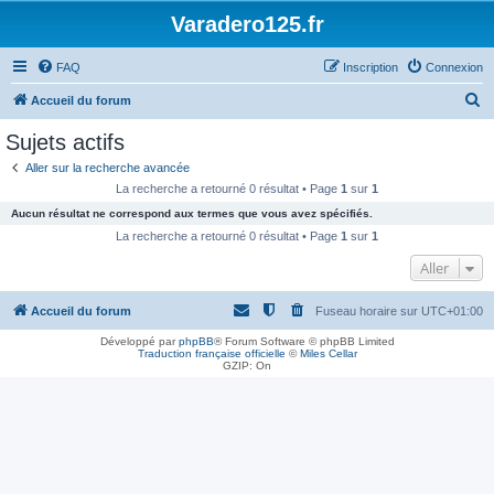
Varadero125.fr
FAQ
Inscription
Connexion
R
Accueil du forum
e
Sujets actifs
c
Aller sur la recherche avancée
h
La recherche a retourné 0 résultat • Page
1
sur
1
e
Aucun résultat ne correspond aux termes que vous avez spécifiés.
r
La recherche a retourné 0 résultat • Page
1
sur
1
c
Aller
h
Accueil du forum
Fuseau horaire sur
UTC+01:00
e
r
Développé par
phpBB
® Forum Software © phpBB Limited
Traduction française officielle
©
Miles Cellar
GZIP: On