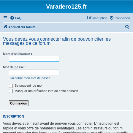
Varadero125.fr
FAQ
Inscription
Connexion
R
Accueil du forum
e
Vous devez vous connecter afin de pouvoir citer les
c
messages de ce forum.
h
Nom d’utilisateur :
e
r
Mot de passe :
c
h
J’ai oublié mon mot de passe
e
Se souvenir de moi
Masquer ma présence lors de cette session
r
INSCRIPTION
Vous devez être inscrit avant de pouvoir vous connecter. L’inscription est
rapide et vous offre de nombreux avantages. Les administrateurs du forum
peuvent accorder des fonctionnalités supplémentaires aux utilisateurs inscrits.