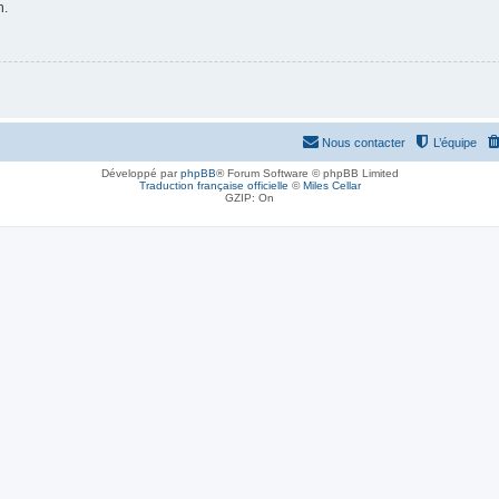
n.
Nous contacter
L’équipe
Développé par
phpBB
® Forum Software © phpBB Limited
Traduction française officielle
©
Miles Cellar
GZIP: On