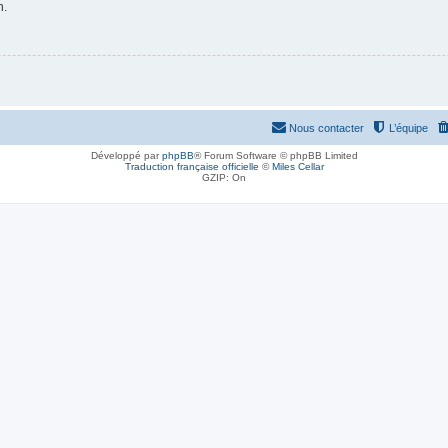
n.
Nous contacter
L’équipe
Développé par
phpBB
® Forum Software © phpBB Limited
Traduction française officielle
©
Miles Cellar
GZIP: On