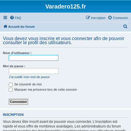
Varadero125.fr
FAQ
Inscription
Connexion
R
Accueil du forum
e
Vous devez vous inscrire et vous connecter afin de pouvoir
c
consulter le profil des utilisateurs.
h
Nom d’utilisateur :
e
r
Mot de passe :
c
h
J’ai oublié mon mot de passe
e
Se souvenir de moi
Masquer ma présence lors de cette session
r
INSCRIPTION
Vous devez être inscrit avant de pouvoir vous connecter. L’inscription est
rapide et vous offre de nombreux avantages. Les administrateurs du forum
peuvent accorder des fonctionnalités supplémentaires aux utilisateurs inscrits.