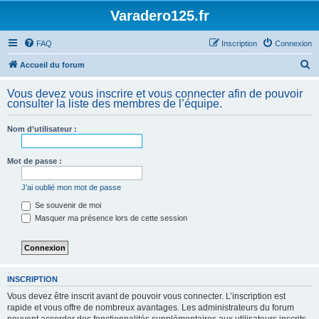
Varadero125.fr
FAQ
Inscription
Connexion
R
Accueil du forum
e
Vous devez vous inscrire et vous connecter afin de pouvoir
c
consulter la liste des membres de l’équipe.
h
Nom d’utilisateur :
e
r
Mot de passe :
c
h
J’ai oublié mon mot de passe
e
Se souvenir de moi
Masquer ma présence lors de cette session
r
INSCRIPTION
Vous devez être inscrit avant de pouvoir vous connecter. L’inscription est
rapide et vous offre de nombreux avantages. Les administrateurs du forum
peuvent accorder des fonctionnalités supplémentaires aux utilisateurs inscrits.