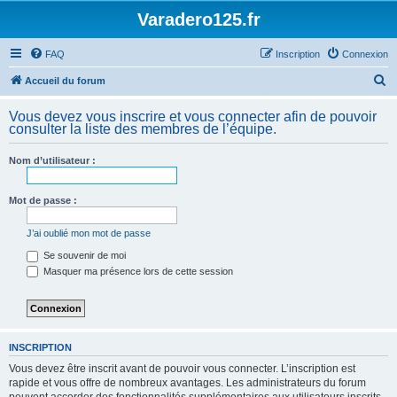
Varadero125.fr
FAQ
Inscription
Connexion
R
Accueil du forum
e
Vous devez vous inscrire et vous connecter afin de pouvoir
c
consulter la liste des membres de l’équipe.
h
Nom d’utilisateur :
e
r
Mot de passe :
c
h
J’ai oublié mon mot de passe
e
Se souvenir de moi
Masquer ma présence lors de cette session
r
INSCRIPTION
Vous devez être inscrit avant de pouvoir vous connecter. L’inscription est
rapide et vous offre de nombreux avantages. Les administrateurs du forum
peuvent accorder des fonctionnalités supplémentaires aux utilisateurs inscrits.