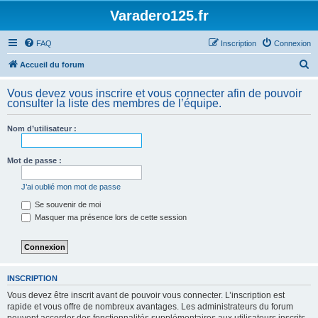
Varadero125.fr
FAQ
Inscription
Connexion
R
Accueil du forum
e
Vous devez vous inscrire et vous connecter afin de pouvoir
c
consulter la liste des membres de l’équipe.
h
Nom d’utilisateur :
e
r
Mot de passe :
c
h
J’ai oublié mon mot de passe
e
Se souvenir de moi
Masquer ma présence lors de cette session
r
INSCRIPTION
Vous devez être inscrit avant de pouvoir vous connecter. L’inscription est
rapide et vous offre de nombreux avantages. Les administrateurs du forum
peuvent accorder des fonctionnalités supplémentaires aux utilisateurs inscrits.