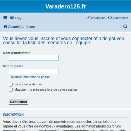
Varadero125.fr
FAQ
Inscription
Connexion
R
Accueil du forum
e
Vous devez vous inscrire et vous connecter afin de pouvoir
c
consulter la liste des membres de l’équipe.
h
Nom d’utilisateur :
e
r
Mot de passe :
c
h
J’ai oublié mon mot de passe
e
Se souvenir de moi
Masquer ma présence lors de cette session
r
INSCRIPTION
Vous devez être inscrit avant de pouvoir vous connecter. L’inscription est
rapide et vous offre de nombreux avantages. Les administrateurs du forum
peuvent accorder des fonctionnalités supplémentaires aux utilisateurs inscrits.