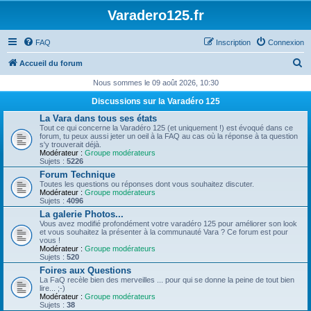
Varadero125.fr
FAQ
Inscription
Connexion
R
Accueil du forum
e
Nous sommes le 09 août 2026, 10:30
c
Discussions sur la Varadéro 125
h
La Vara dans tous ses états
Tout ce qui concerne la Varadéro 125 (et uniquement !) est évoqué dans ce
e
forum, tu peux aussi jeter un oeil à la FAQ au cas où la réponse à ta question
s'y trouverait déjà.
r
Modérateur :
Groupe modérateurs
Sujets :
5226
c
Forum Technique
h
Toutes les questions ou réponses dont vous souhaitez discuter.
Modérateur :
Groupe modérateurs
e
Sujets :
4096
r
La galerie Photos...
Vous avez modifié profondément votre varadéro 125 pour améliorer son look
et vous souhaitez la présenter à la communauté Vara ? Ce forum est pour
vous !
Modérateur :
Groupe modérateurs
Sujets :
520
Foires aux Questions
La FaQ recèle bien des merveilles ... pour qui se donne la peine de tout bien
lire... ;-)
Modérateur :
Groupe modérateurs
Sujets :
38