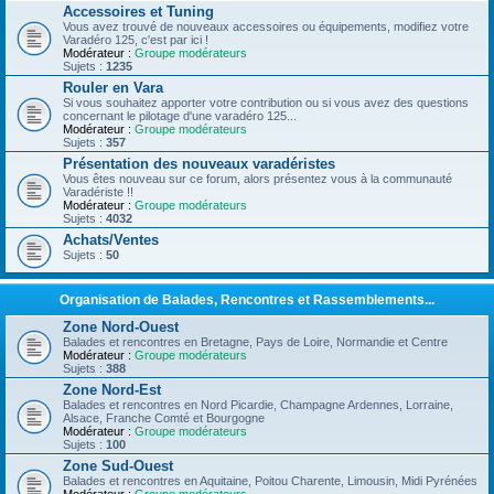
Accessoires et Tuning
Vous avez trouvé de nouveaux accessoires ou équipements, modifiez votre
Varadéro 125, c'est par ici !
Modérateur :
Groupe modérateurs
Sujets :
1235
Rouler en Vara
Si vous souhaitez apporter votre contribution ou si vous avez des questions
concernant le pilotage d'une varadéro 125...
Modérateur :
Groupe modérateurs
Sujets :
357
Présentation des nouveaux varadéristes
Vous êtes nouveau sur ce forum, alors présentez vous à la communauté
Varadériste !!
Modérateur :
Groupe modérateurs
Sujets :
4032
Achats/Ventes
Sujets :
50
Organisation de Balades, Rencontres et Rassemblements...
Zone Nord-Ouest
Balades et rencontres en Bretagne, Pays de Loire, Normandie et Centre
Modérateur :
Groupe modérateurs
Sujets :
388
Zone Nord-Est
Balades et rencontres en Nord Picardie, Champagne Ardennes, Lorraine,
Alsace, Franche Comté et Bourgogne
Modérateur :
Groupe modérateurs
Sujets :
100
Zone Sud-Ouest
Balades et rencontres en Aquitaine, Poitou Charente, Limousin, Midi Pyrénées