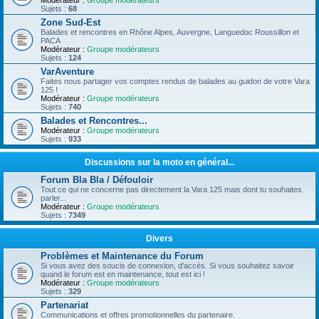
Modérateur :
Groupe modérateurs
Sujets :
68
Zone Sud-Est
Balades et rencontres en Rhône Alpes, Auvergne, Languedoc Roussillon et
PACA
Modérateur :
Groupe modérateurs
Sujets :
124
VarAventure
Faites nous partager vos comptes rendus de balades au guidon de votre Vara
125 !
Modérateur :
Groupe modérateurs
Sujets :
740
Balades et Rencontres...
Modérateur :
Groupe modérateurs
Sujets :
933
Discussions sur la moto en général...
Forum Bla Bla / Défouloir
Tout ce qui ne concerne pas directement la Vara 125 mais dont tu souhaites
parler...
Modérateur :
Groupe modérateurs
Sujets :
7349
Divers
Problèmes et Maintenance du Forum
Si vous avez des soucis de connexion, d'accès. Si vous souhaitez savoir
quand le forum est en maintenance, tout est ici !
Modérateur :
Groupe modérateurs
Sujets :
329
Partenariat
Communications et offres promotionnelles du partenaire.