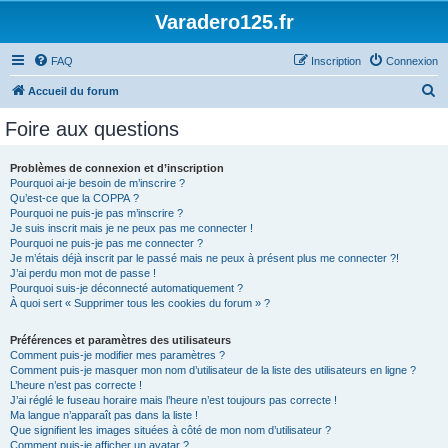
Varadero125.fr
FAQ
Inscription
Connexion
R
Accueil du forum
e
Foire aux questions
c
h
Problèmes de connexion et d’inscription
Pourquoi ai-je besoin de m’inscrire ?
e
Qu’est-ce que la COPPA ?
r
Pourquoi ne puis-je pas m’inscrire ?
Je suis inscrit mais je ne peux pas me connecter !
c
Pourquoi ne puis-je pas me connecter ?
Je m’étais déjà inscrit par le passé mais ne peux à présent plus me connecter ?!
h
J’ai perdu mon mot de passe !
e
Pourquoi suis-je déconnecté automatiquement ?
À quoi sert « Supprimer tous les cookies du forum » ?
r
Préférences et paramètres des utilisateurs
Comment puis-je modifier mes paramètres ?
Comment puis-je masquer mon nom d’utilisateur de la liste des utilisateurs en ligne ?
L’heure n’est pas correcte !
J’ai réglé le fuseau horaire mais l’heure n’est toujours pas correcte !
Ma langue n’apparaît pas dans la liste !
Que signifient les images situées à côté de mon nom d’utilisateur ?
Comment puis-je afficher un avatar ?