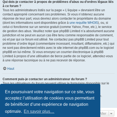
Qui dois-je contacter à propos de problèmes d’abus ou d’ordres légaux liés
à ce forum ?
Tous les administrateurs listés sur la page « L’équipe » devraient être un
contact approprié concernant ces problèmes. Si vous n’obtenez aucune
réponse de leur part, vous devriez alors contacter le propriétaire du domaine
(dont les informations sont disponibles grâce à
une requête WHOIS
), ou, si
celui-ci fonctionne sur un service gratuit (comme Yahoo, Free, etc.), le service
de gestion des abus. Veuillez noter que phpBB Limited n’a absolument aucune
juridiction et ne peut en aucun cas être tenu comme responsable de comment,
où et par qui ce forum est utilisé. Ne contactez pas phpBB Limited pour tout
problème d’ordre légal (commentaire incessant, insultant, diffamatoire, etc.) qui
ne sont pas directement reliés avec le site internet de phpBB.com ou le logiciel
phpBB en lui-même. Si vous envoyez un courrier électronique à phpBB
Limited à propos d’une utilisation de tierce partie de ce logiciel, attendez-vous
à une réponse laconique ou à ne pas recevoir de réponse.
Haut
Comment puis-je contacter un administrateur du forum ?
Tous les utilisateurs du forum peuvent utiliser le formulaire disponible sur le
lien « Nous contacter » si cette fonctionnalité a été activée par les
En poursuivant votre navigation sur ce site, vous
administrateurs du forum.
Les membres du forum peuvent également utiliser le lien « L’équipe ».
acceptez l’utilisation de cookies vous permettant
de bénéficier d’une expérience de navigation
Haut
optimale.
En savoir plus…
Aller