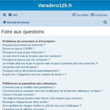
Varadero125.fr
FAQ
Inscription
Connexion
R
Accueil du forum
e
Foire aux questions
c
h
Problèmes de connexion et d’inscription
Pourquoi ai-je besoin de m’inscrire ?
e
Qu’est-ce que la COPPA ?
r
Pourquoi ne puis-je pas m’inscrire ?
Je suis inscrit mais je ne peux pas me connecter !
c
Pourquoi ne puis-je pas me connecter ?
Je m’étais déjà inscrit par le passé mais ne peux à présent plus me connecter ?!
h
J’ai perdu mon mot de passe !
e
Pourquoi suis-je déconnecté automatiquement ?
À quoi sert « Supprimer tous les cookies du forum » ?
r
Préférences et paramètres des utilisateurs
Comment puis-je modifier mes paramètres ?
Comment puis-je masquer mon nom d’utilisateur de la liste des utilisateurs en ligne ?
L’heure n’est pas correcte !
J’ai réglé le fuseau horaire mais l’heure n’est toujours pas correcte !
Ma langue n’apparaît pas dans la liste !
Que signifient les images situées à côté de mon nom d’utilisateur ?
Comment puis-je afficher un avatar ?