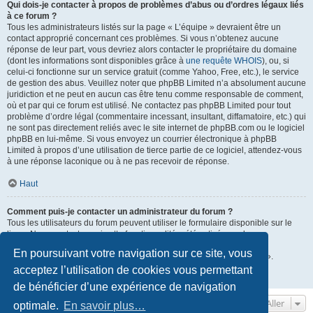
Qui dois-je contacter à propos de problèmes d’abus ou d’ordres légaux liés
à ce forum ?
Tous les administrateurs listés sur la page « L’équipe » devraient être un
contact approprié concernant ces problèmes. Si vous n’obtenez aucune
réponse de leur part, vous devriez alors contacter le propriétaire du domaine
(dont les informations sont disponibles grâce à
une requête WHOIS
), ou, si
celui-ci fonctionne sur un service gratuit (comme Yahoo, Free, etc.), le service
de gestion des abus. Veuillez noter que phpBB Limited n’a absolument aucune
juridiction et ne peut en aucun cas être tenu comme responsable de comment,
où et par qui ce forum est utilisé. Ne contactez pas phpBB Limited pour tout
problème d’ordre légal (commentaire incessant, insultant, diffamatoire, etc.) qui
ne sont pas directement reliés avec le site internet de phpBB.com ou le logiciel
phpBB en lui-même. Si vous envoyez un courrier électronique à phpBB
Limited à propos d’une utilisation de tierce partie de ce logiciel, attendez-vous
à une réponse laconique ou à ne pas recevoir de réponse.
Haut
Comment puis-je contacter un administrateur du forum ?
Tous les utilisateurs du forum peuvent utiliser le formulaire disponible sur le
lien « Nous contacter » si cette fonctionnalité a été activée par les
administrateurs du forum.
En poursuivant votre navigation sur ce site, vous
Les membres du forum peuvent également utiliser le lien « L’équipe ».
acceptez l’utilisation de cookies vous permettant
Haut
de bénéficier d’une expérience de navigation
Aller
optimale.
En savoir plus…