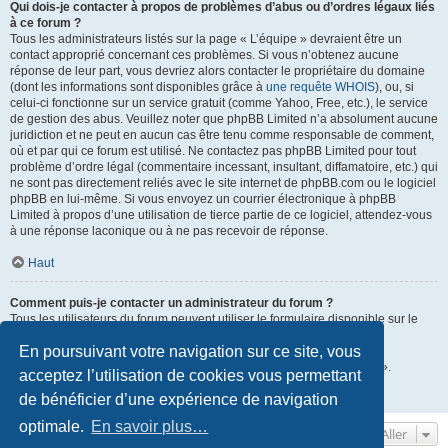
Qui dois-je contacter à propos de problèmes d’abus ou d’ordres légaux liés
à ce forum ?
Tous les administrateurs listés sur la page « L’équipe » devraient être un
contact approprié concernant ces problèmes. Si vous n’obtenez aucune
réponse de leur part, vous devriez alors contacter le propriétaire du domaine
(dont les informations sont disponibles grâce à
une requête WHOIS
), ou, si
celui-ci fonctionne sur un service gratuit (comme Yahoo, Free, etc.), le service
de gestion des abus. Veuillez noter que phpBB Limited n’a absolument aucune
juridiction et ne peut en aucun cas être tenu comme responsable de comment,
où et par qui ce forum est utilisé. Ne contactez pas phpBB Limited pour tout
problème d’ordre légal (commentaire incessant, insultant, diffamatoire, etc.) qui
ne sont pas directement reliés avec le site internet de phpBB.com ou le logiciel
phpBB en lui-même. Si vous envoyez un courrier électronique à phpBB
Limited à propos d’une utilisation de tierce partie de ce logiciel, attendez-vous
à une réponse laconique ou à ne pas recevoir de réponse.
Haut
Comment puis-je contacter un administrateur du forum ?
Tous les utilisateurs du forum peuvent utiliser le formulaire disponible sur le
lien « Nous contacter » si cette fonctionnalité a été activée par les
En poursuivant votre navigation sur ce site, vous
administrateurs du forum.
Les membres du forum peuvent également utiliser le lien « L’équipe ».
acceptez l’utilisation de cookies vous permettant
de bénéficier d’une expérience de navigation
Haut
optimale.
En savoir plus…
Aller