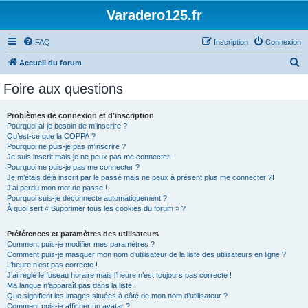
Varadero125.fr
FAQ
Inscription
Connexion
R
Accueil du forum
e
Foire aux questions
c
h
Problèmes de connexion et d’inscription
Pourquoi ai-je besoin de m’inscrire ?
e
Qu’est-ce que la COPPA ?
r
Pourquoi ne puis-je pas m’inscrire ?
Je suis inscrit mais je ne peux pas me connecter !
c
Pourquoi ne puis-je pas me connecter ?
Je m’étais déjà inscrit par le passé mais ne peux à présent plus me connecter ?!
h
J’ai perdu mon mot de passe !
e
Pourquoi suis-je déconnecté automatiquement ?
À quoi sert « Supprimer tous les cookies du forum » ?
r
Préférences et paramètres des utilisateurs
Comment puis-je modifier mes paramètres ?
Comment puis-je masquer mon nom d’utilisateur de la liste des utilisateurs en ligne ?
L’heure n’est pas correcte !
J’ai réglé le fuseau horaire mais l’heure n’est toujours pas correcte !
Ma langue n’apparaît pas dans la liste !
Que signifient les images situées à côté de mon nom d’utilisateur ?
Comment puis-je afficher un avatar ?