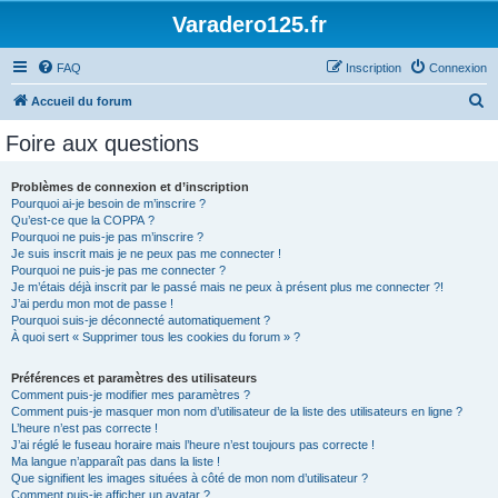
Varadero125.fr
FAQ
Inscription
Connexion
R
Accueil du forum
e
Foire aux questions
c
h
Problèmes de connexion et d’inscription
Pourquoi ai-je besoin de m’inscrire ?
e
Qu’est-ce que la COPPA ?
r
Pourquoi ne puis-je pas m’inscrire ?
Je suis inscrit mais je ne peux pas me connecter !
c
Pourquoi ne puis-je pas me connecter ?
Je m’étais déjà inscrit par le passé mais ne peux à présent plus me connecter ?!
h
J’ai perdu mon mot de passe !
e
Pourquoi suis-je déconnecté automatiquement ?
À quoi sert « Supprimer tous les cookies du forum » ?
r
Préférences et paramètres des utilisateurs
Comment puis-je modifier mes paramètres ?
Comment puis-je masquer mon nom d’utilisateur de la liste des utilisateurs en ligne ?
L’heure n’est pas correcte !
J’ai réglé le fuseau horaire mais l’heure n’est toujours pas correcte !
Ma langue n’apparaît pas dans la liste !
Que signifient les images situées à côté de mon nom d’utilisateur ?
Comment puis-je afficher un avatar ?