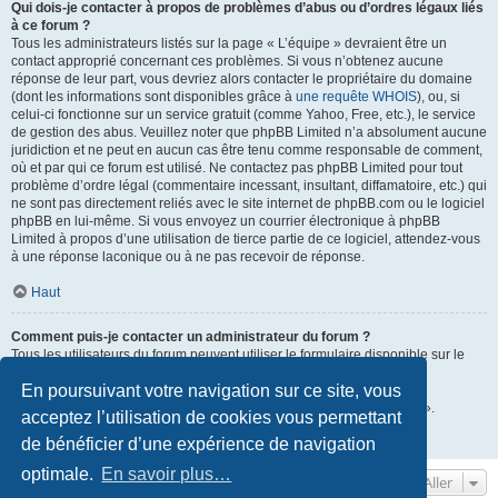
Qui dois-je contacter à propos de problèmes d’abus ou d’ordres légaux liés
à ce forum ?
Tous les administrateurs listés sur la page « L’équipe » devraient être un
contact approprié concernant ces problèmes. Si vous n’obtenez aucune
réponse de leur part, vous devriez alors contacter le propriétaire du domaine
(dont les informations sont disponibles grâce à
une requête WHOIS
), ou, si
celui-ci fonctionne sur un service gratuit (comme Yahoo, Free, etc.), le service
de gestion des abus. Veuillez noter que phpBB Limited n’a absolument aucune
juridiction et ne peut en aucun cas être tenu comme responsable de comment,
où et par qui ce forum est utilisé. Ne contactez pas phpBB Limited pour tout
problème d’ordre légal (commentaire incessant, insultant, diffamatoire, etc.) qui
ne sont pas directement reliés avec le site internet de phpBB.com ou le logiciel
phpBB en lui-même. Si vous envoyez un courrier électronique à phpBB
Limited à propos d’une utilisation de tierce partie de ce logiciel, attendez-vous
à une réponse laconique ou à ne pas recevoir de réponse.
Haut
Comment puis-je contacter un administrateur du forum ?
Tous les utilisateurs du forum peuvent utiliser le formulaire disponible sur le
lien « Nous contacter » si cette fonctionnalité a été activée par les
En poursuivant votre navigation sur ce site, vous
administrateurs du forum.
Les membres du forum peuvent également utiliser le lien « L’équipe ».
acceptez l’utilisation de cookies vous permettant
de bénéficier d’une expérience de navigation
Haut
optimale.
En savoir plus…
Aller