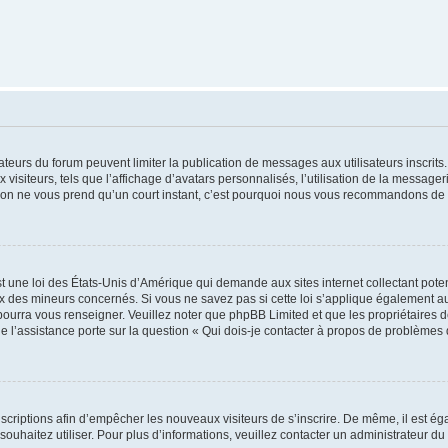
trateurs du forum peuvent limiter la publication de messages aux utilisateurs inscri
visiteurs, tels que l’affichage d’avatars personnalisés, l’utilisation de la messager
ription ne vous prend qu’un court instant, c’est pourquoi nous vous recommandons de l
t une loi des États-Unis d’Amérique qui demande aux sites internet collectant pot
 des mineurs concernés. Si vous ne savez pas si cette loi s’applique également au
 pourra vous renseigner. Veuillez noter que phpBB Limited et que les propriétaires
ue l’assistance porte sur la question « Qui dois-je contacter à propos de problèmes 
inscriptions afin d’empêcher les nouveaux visiteurs de s’inscrire. De même, il est é
s souhaitez utiliser. Pour plus d’informations, veuillez contacter un administrateur du