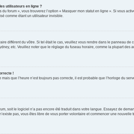
s utilisateurs en ligne ?
s du forum », vous trouverez l’option « Masquer mon statut en ligne ». Si vous activ
é comme étant un utilisateur invisible.
aire différent du vôtre. Si tel était le cas, veuillez vous rendre dans le panneau de co
ey, etc. Veuillez noter que le réglage du fuseau horaire, comme la plupart des autr
orrecte !
 mais que l’heure n’est toujours pas correcte, il est probable que l’horloge du serve
orum, soit le logiciel n’a pas encore été traduit dans votre langue. Essayez de deman
 n’existe pas, vous êtes libre de vous porter volontaire et commencer une nouvelle t