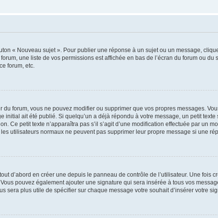
outon « Nouveau sujet ». Pour publier une réponse à un sujet ou un message, cliqu
 forum, une liste de vos permissions est affichée en bas de l’écran du forum ou du
ce forum, etc.
r du forum, vous ne pouvez modifier ou supprimer que vos propres messages. Vou
 initial ait été publié. Si quelqu’un a déjà répondu à votre message, un petit text
ion. Ce petit texte n’apparaîtra pas s’il s’agit d’une modification effectuée par un 
ue les utilisateurs normaux ne peuvent pas supprimer leur propre message si une ré
ut d’abord en créer une depuis le panneau de contrôle de l’utilisateur. Une fois c
ure. Vous pouvez également ajouter une signature qui sera insérée à tous vos mess
 vous sera plus utile de spécifier sur chaque message votre souhait d’insérer votre si