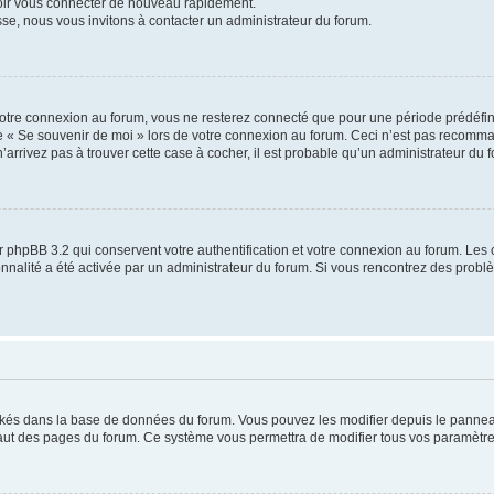
voir vous connecter de nouveau rapidement.
sse, nous vous invitons à contacter un administrateur du forum.
otre connexion au forum, vous ne resterez connecté que pour une période prédéfinie
se « Se souvenir de moi » lors de votre connexion au forum. Ceci n’est pas recomm
’arrivez pas à trouver cette case à cocher, il est probable qu’un administrateur du fo
 phpBB 3.2 qui conservent votre authentification et votre connexion au forum. Les 
tionnalité a été activée par un administrateur du forum. Si vous rencontrez des pro
ockés dans la base de données du forum. Vous pouvez les modifier depuis le panneau 
haut des pages du forum. Ce système vous permettra de modifier tous vos paramètre