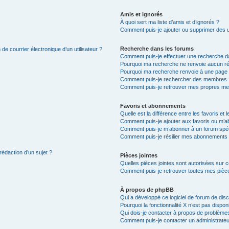
Amis et ignorés
À quoi sert ma liste d’amis et d’ignorés ?
Comment puis-je ajouter ou supprimer des uti
Recherche dans les forums
de courrier électronique d’un utilisateur ?
Comment puis-je effectuer une recherche d
Pourquoi ma recherche ne renvoie aucun ré
Pourquoi ma recherche renvoie à une page 
Comment puis-je rechercher des membres 
Comment puis-je retrouver mes propres me
Favoris et abonnements
Quelle est la différence entre les favoris e
Comment puis-je ajouter aux favoris ou m’ab
Comment puis-je m’abonner à un forum spéc
Comment puis-je résilier mes abonnements
rédaction d’un sujet ?
Pièces jointes
Quelles pièces jointes sont autorisées sur 
Comment puis-je retrouver toutes mes pièce
À propos de phpBB
Qui a développé ce logiciel de forum de dis
Pourquoi la fonctionnalité X n’est pas dispon
Qui dois-je contacter à propos de problèmes
Comment puis-je contacter un administrateu