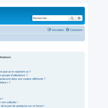
Rechercher
Recherche avancé
Inscription
Connexion
lisateurs
t puis-je en rejoindre un ?
 groupe d’utilisateurs ?
araissent dans une couleur différente ?
défaut » ?
s !
non sollicités !
e de la part de quelqu’un sur ce forum !