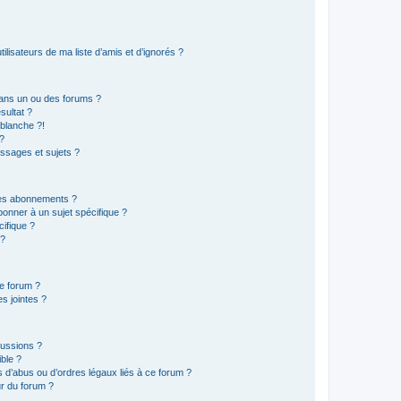
lisateurs de ma liste d’amis et d’ignorés ?
ans un ou des forums ?
sultat ?
blanche ?!
?
ssages et sujets ?
t les abonnements ?
onner à un sujet spécifique ?
ifique ?
 ?
ce forum ?
s jointes ?
cussions ?
ible ?
 d’abus ou d’ordres légaux liés à ce forum ?
r du forum ?