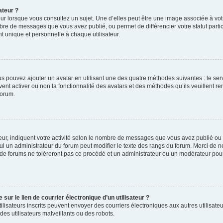
ateur ?
ur lorsque vous consultez un sujet. Une d’elles peut être une image associée à vo
mbre de messages que vous avez publié, ou permet de différencier votre statut parti
 unique et personnelle à chaque utilisateur.
ous pouvez ajouter un avatar en utilisant une des quatre méthodes suivantes : le serv
ent activer ou non la fonctionnalité des avatars et des méthodes qu’ils veuillent ren
forum.
ur, indiquent votre activité selon le nombre de messages que vous avez publié ou id
eul un administrateur du forum peut modifier le texte des rangs du forum. Merci de 
de forums ne toléreront pas ce procédé et un administrateur ou un modérateur pou
ur le lien de courrier électronique d’un utilisateur ?
s utilisateurs inscrits peuvent envoyer des courriers électroniques aux autres utili
es utilisateurs malveillants ou des robots.