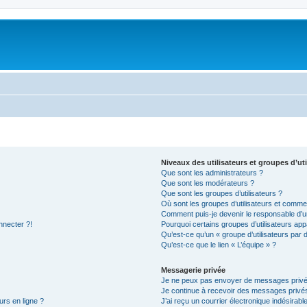
Niveaux des utilisateurs et groupes d’uti
Que sont les administrateurs ?
Que sont les modérateurs ?
Que sont les groupes d’utilisateurs ?
Où sont les groupes d’utilisateurs et commen
Comment puis-je devenir le responsable d’un
nnecter ?!
Pourquoi certains groupes d’utilisateurs app
Qu’est-ce qu’un « groupe d’utilisateurs par 
Qu’est-ce que le lien « L’équipe » ?
Messagerie privée
Je ne peux pas envoyer de messages privé
Je continue à recevoir des messages privés 
urs en ligne ?
J’ai reçu un courrier électronique indésirabl