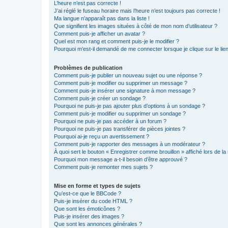
L’heure n’est pas correcte !
J’ai réglé le fuseau horaire mais l’heure n’est toujours pas correcte !
Ma langue n’apparaît pas dans la liste !
Que signifient les images situées à côté de mon nom d’utilisateur ?
Comment puis-je afficher un avatar ?
Quel est mon rang et comment puis-je le modifier ?
Pourquoi m’est-il demandé de me connecter lorsque je clique sur le lien 
Problèmes de publication
Comment puis-je publier un nouveau sujet ou une réponse ?
Comment puis-je modifier ou supprimer un message ?
Comment puis-je insérer une signature à mon message ?
Comment puis-je créer un sondage ?
Pourquoi ne puis-je pas ajouter plus d’options à un sondage ?
Comment puis-je modifier ou supprimer un sondage ?
Pourquoi ne puis-je pas accéder à un forum ?
Pourquoi ne puis-je pas transférer de pièces jointes ?
Pourquoi ai-je reçu un avertissement ?
Comment puis-je rapporter des messages à un modérateur ?
À quoi sert le bouton « Enregistrer comme brouillon » affiché lors de la 
Pourquoi mon message a-t-il besoin d’être approuvé ?
Comment puis-je remonter mes sujets ?
Mise en forme et types de sujets
Qu’est-ce que le BBCode ?
Puis-je insérer du code HTML ?
Que sont les émoticônes ?
Puis-je insérer des images ?
Que sont les annonces générales ?