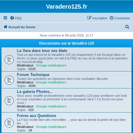
Varadero125.fr
FAQ
Inscription
Connexion
R
Accueil du forum
e
Nous sommes le 08 août 2026, 11:17
c
Discussions sur la Varadéro 125
h
La Vara dans tous ses états
Tout ce qui concerne la Varadéro 125 (et uniquement !) est évoqué dans ce
e
forum, tu peux aussi jeter un oeil à la FAQ au cas où la réponse à ta question
s'y trouverait déjà.
r
Modérateur :
Groupe modérateurs
Sujets :
5226
c
Forum Technique
h
Toutes les questions ou réponses dont vous souhaitez discuter.
Modérateur :
Groupe modérateurs
e
Sujets :
4096
r
La galerie Photos...
Vous avez modifié profondément votre varadéro 125 pour améliorer son look
et vous souhaitez la présenter à la communauté Vara ? Ce forum est pour
vous !
Modérateur :
Groupe modérateurs
Sujets :
520
Foires aux Questions
La FaQ recèle bien des merveilles ... pour qui se donne la peine de tout bien
lire... ;-)
Modérateur :
Groupe modérateurs
Sujets :
38