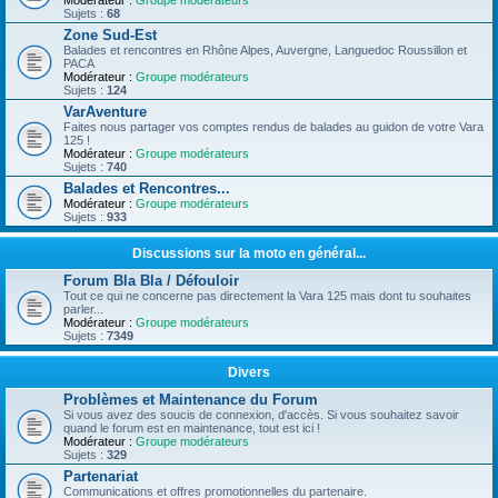
Modérateur :
Groupe modérateurs
Sujets :
68
Zone Sud-Est
Balades et rencontres en Rhône Alpes, Auvergne, Languedoc Roussillon et
PACA
Modérateur :
Groupe modérateurs
Sujets :
124
VarAventure
Faites nous partager vos comptes rendus de balades au guidon de votre Vara
125 !
Modérateur :
Groupe modérateurs
Sujets :
740
Balades et Rencontres...
Modérateur :
Groupe modérateurs
Sujets :
933
Discussions sur la moto en général...
Forum Bla Bla / Défouloir
Tout ce qui ne concerne pas directement la Vara 125 mais dont tu souhaites
parler...
Modérateur :
Groupe modérateurs
Sujets :
7349
Divers
Problèmes et Maintenance du Forum
Si vous avez des soucis de connexion, d'accès. Si vous souhaitez savoir
quand le forum est en maintenance, tout est ici !
Modérateur :
Groupe modérateurs
Sujets :
329
Partenariat
Communications et offres promotionnelles du partenaire.