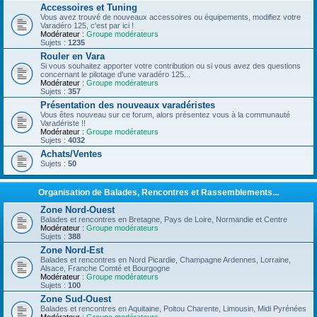
Accessoires et Tuning
Vous avez trouvé de nouveaux accessoires ou équipements, modifiez votre
Varadéro 125, c'est par ici !
Modérateur :
Groupe modérateurs
Sujets :
1235
Rouler en Vara
Si vous souhaitez apporter votre contribution ou si vous avez des questions
concernant le pilotage d'une varadéro 125...
Modérateur :
Groupe modérateurs
Sujets :
357
Présentation des nouveaux varadéristes
Vous êtes nouveau sur ce forum, alors présentez vous à la communauté
Varadériste !!
Modérateur :
Groupe modérateurs
Sujets :
4032
Achats/Ventes
Sujets :
50
Organisation de Balades, Rencontres et Rassemblements...
Zone Nord-Ouest
Balades et rencontres en Bretagne, Pays de Loire, Normandie et Centre
Modérateur :
Groupe modérateurs
Sujets :
388
Zone Nord-Est
Balades et rencontres en Nord Picardie, Champagne Ardennes, Lorraine,
Alsace, Franche Comté et Bourgogne
Modérateur :
Groupe modérateurs
Sujets :
100
Zone Sud-Ouest
Balades et rencontres en Aquitaine, Poitou Charente, Limousin, Midi Pyrénées